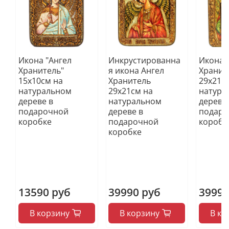
Икона "Ангел
Инкрустированна
Икона 
Хранитель"
я икона Ангел
Хранит
15х10см на
Хранитель
29х21с
натуральном
29х21см на
натура
дереве в
натуральном
дереве
подарочной
дереве в
подаро
коробке
подарочной
коробк
коробке
13590 руб
39990 руб
39990
В корзину
В корзину
В ко