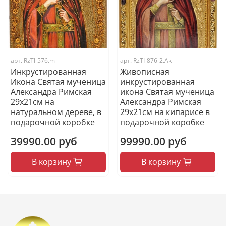
арт.
RzTI-576.m
арт.
RzTI-876-2.Ak
Инкрустированная
Живописная
Икона Святая мученица
инкрустированная
Александра Римская
икона Святая мученица
29х21см на
Александра Римская
натуральном дереве, в
29х21см на кипарисе в
подарочной коробке
подарочной коробке
39990.00 руб
99990.00 руб
В корзину
В корзину