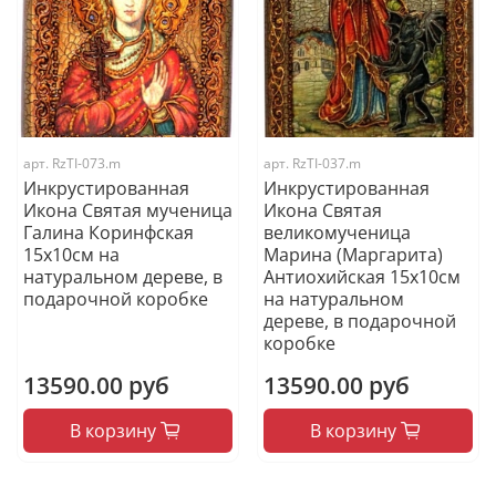
арт.
RzTI-073.m
арт.
RzTI-037.m
Инкрустированная
Инкрустированная
Икона Святая мученица
Икона Святая
Галина Коринфская
великомученица
15х10см на
Марина (Маргарита)
натуральном дереве, в
Антиохийская 15х10см
подарочной коробке
на натуральном
дереве, в подарочной
коробке
13590.00 руб
13590.00 руб
В корзину
В корзину