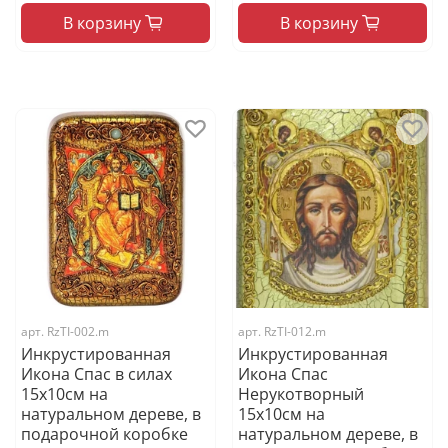
В корзину
В корзину
арт.
RzTI-002.m
арт.
RzTI-012.m
Инкрустированная
Инкрустированная
Икона Спас в силах
Икона Спас
15х10см на
Нерукотворный
натуральном дереве, в
15х10см на
подарочной коробке
натуральном дереве, в