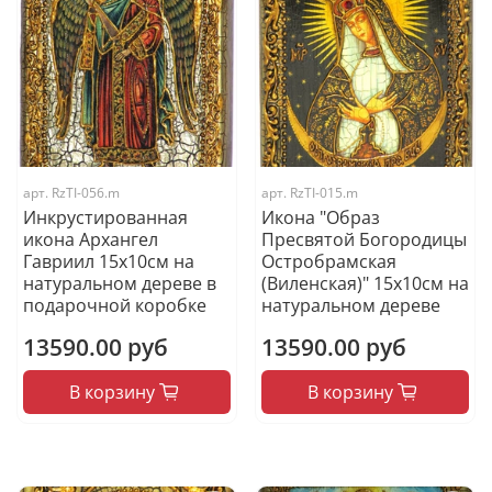
арт.
RzTI-056.m
арт.
RzTI-015.m
Инкрустированная
Икона "Образ
икона Архангел
Пресвятой Богородицы
Гавриил 15х10см на
Остробрамская
натуральном дереве в
(Виленская)" 15х10см на
подарочной коробке
натуральном дереве
13590.00 руб
13590.00 руб
В корзину
В корзину