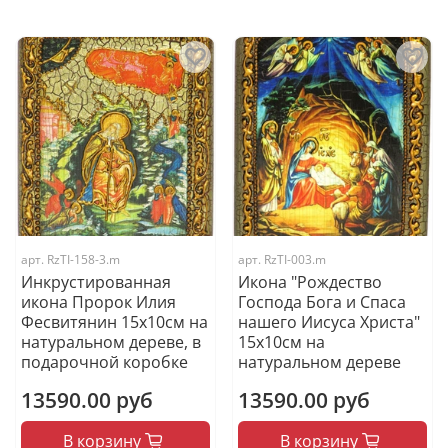
арт.
RzTI-158-3.m
арт.
RzTI-003.m
Инкрустированная
Икона "Рождество
икона Пророк Илия
Господа Бога и Спаса
Фесвитянин 15х10см на
нашего Иисуса Христа"
натуральном дереве, в
15х10см на
подарочной коробке
натуральном дереве
13590.00 руб
13590.00 руб
В корзину
В корзину