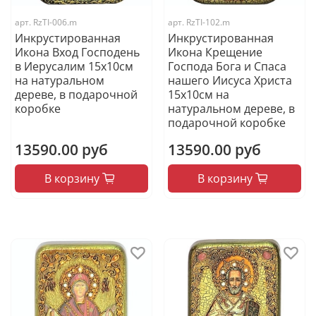
арт.
RzTI-006.m
арт.
RzTI-102.m
Инкрустированная
Инкрустированная
Икона Вход Господень
Икона Крещение
в Иерусалим 15х10см
Господа Бога и Спаса
на натуральном
нашего Иисуса Христа
дереве, в подарочной
15х10см на
коробке
натуральном дереве, в
подарочной коробке
13590.00 руб
13590.00 руб
В корзину
В корзину