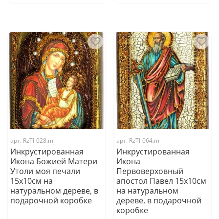
арт.
RzTI-028.m
арт.
RzTI-064.m
Инкрустированная
Инкрустированная
Икона Божией Матери
Икона
Утоли моя печали
Первоверховный
15х10см на
апостол Павел 15х10см
натуральном дереве, в
на натуральном
подарочной коробке
дереве, в подарочной
коробке