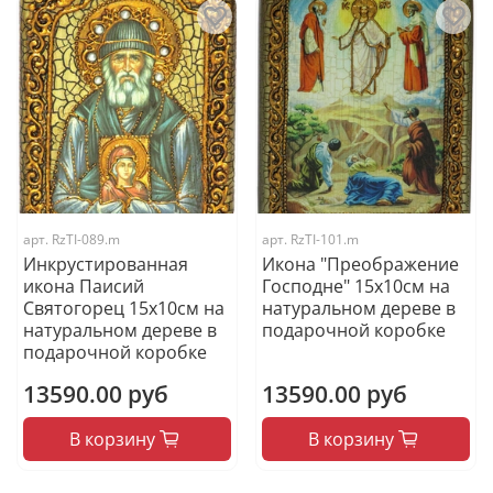
арт.
RzTI-089.m
арт.
RzTI-101.m
Инкрустированная
Икона "Преображение
икона Паисий
Господне" 15х10см на
Святогорец 15х10см на
натуральном дереве в
натуральном дереве в
подарочной коробке
подарочной коробке
13590.00 руб
13590.00 руб
В корзину
В корзину