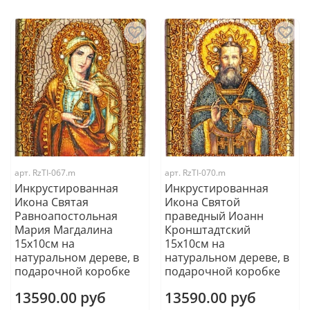
арт.
RzTI-067.m
арт.
RzTI-070.m
Инкрустированная
Инкрустированная
Икона Святая
Икона Святой
Равноапостольная
праведный Иоанн
Мария Магдалина
Кронштадтский
15х10см на
15х10см на
натуральном дереве, в
натуральном дереве, в
подарочной коробке
подарочной коробке
13590.00 руб
13590.00 руб