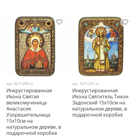
арт.
RzTI-099.m
арт.
RzTI-341.m
Инкрустированная
Инкрустированная
Икона Святая
Икона Святитель Тихон
великомученица
Задонский 15х10см на
Анастасия
натуральном дереве, в
Узорешительница
подарочной коробке
15х10см на
натуральном дереве, в
подарочной коробке