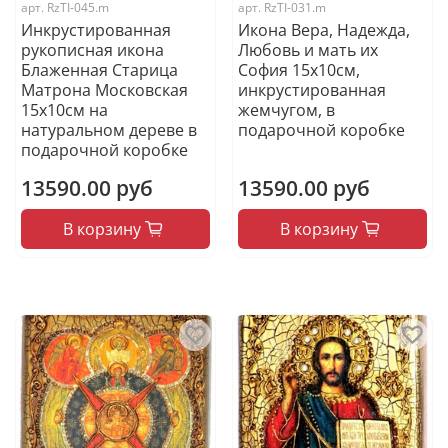
арт.
RzTI-045.m
арт.
RzTI-031.m
Инкрустированная
Икона Вера, Надежда,
рукописная икона
Любовь и мать их
Блаженная Старица
София 15х10см,
Матрона Московская
инкрустированная
15х10см на
жемчугом, в
натуральном дереве в
подарочной коробке
подарочной коробке
13590.00 руб
13590.00 руб
В корзину
В корзину