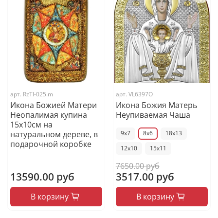
арт.
RzTI-025.m
арт.
VL6397O
Икона Божией Матери
Икона Божия Матерь
Неопалимая купина
Неупиваемая Чаша
15х10см на
натуральном дереве, в
9x7
8x6
18x13
подарочной коробке
12x10
15x11
7650.00 руб
13590.00 руб
3517.00 руб
В корзину
В корзину