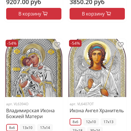
9207.00 руб
3850.20 руб
В корзину
В корзину
-54%
-54%
арт.
VL6394O
арт.
VL6407OT
Владимирская Икона
Икона Ангел Хранитель
Божией Матери
8x6
12x10
17x13
8x6
13x10
17x14
23x18
30x24