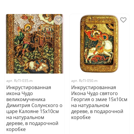
арт.
RzTI-035.m
арт.
RzTI-050.m
Инкрустированная
Инкрустированная
икона Чудо
Икона Чудо святого
великомученика
Георгия о змие 15х10см
Димитрия Солунского о
на натуральном
царе Калояне 15х10см
дереве, в подарочной
на натуральном
коробке
дереве, в подарочной
коробке