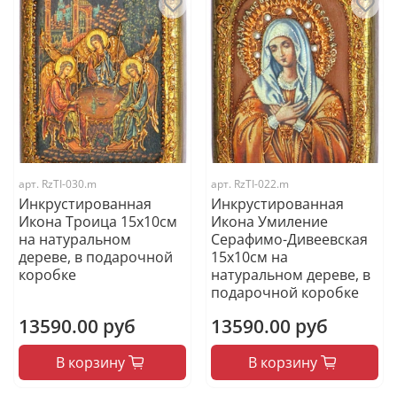
арт.
RzTI-030.m
арт.
RzTI-022.m
Инкрустированная
Инкрустированная
Икона Троица 15х10см
Икона Умиление
на натуральном
Серафимо-Дивеевская
дереве, в подарочной
15х10см на
коробке
натуральном дереве, в
подарочной коробке
13590.00 руб
13590.00 руб
В корзину
В корзину