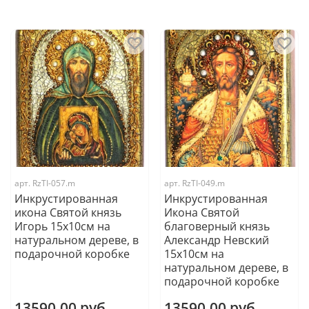
арт.
RzTI-057.m
арт.
RzTI-049.m
Инкрустированная
Инкрустированная
икона Святой князь
Икона Святой
Игорь 15х10см на
благоверный князь
натуральном дереве, в
Александр Невский
подарочной коробке
15х10см на
натуральном дереве, в
подарочной коробке
13590.00 руб
13590.00 руб