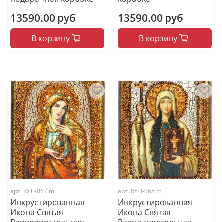
13590.00 руб
13590.00 руб
В корзину
В корзину
арт.
RzTI-067.m
арт.
RzTI-068.m
Инкрустированная
Инкрустированная
Икона Святая
Икона Святая
Равноапостольная
Равноапостольная