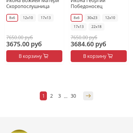
Икона Божией Матери
Икона Георгий
Скоропослушница
Победоносец
8x6
12x10
17x13
8x6
30x23
12x10
17x13
22x18
7650.00 руб
7650.00 руб
3675.00 руб
3684.60 руб
В корзину
В корзину
1
2
3
30
…