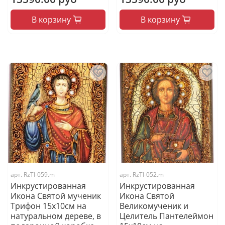
В корзину
В корзину
арт.
RzTI-059.m
арт.
RzTI-052.m
Инкрустированная
Инкрустированная
Икона Святой мученик
Икона Святой
Трифон 15х10см на
Великомученик и
натуральном дереве, в
Целитель Пантелеймон