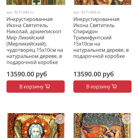
арт.
RzTI-040.m
арт.
RzTI-069.m
Инкрустированная
Инкрустированная
Икона Святитель
Икона Святитель
Николай, архиепископ
Спиридон
Мир Ликийский
Тримифунтский
(Мирликийский),
15х10см на
чудотворец 15х10см на
натуральном дереве, в
натуральном дереве, в
подарочной коробке
подарочной коробке
13590.00 руб
13590.00 руб
В корзину
В корзину