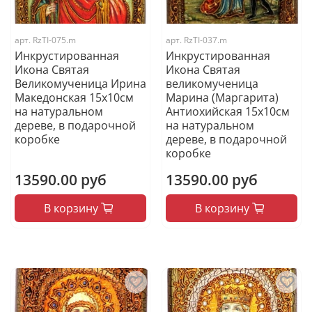
арт.
RzTI-075.m
арт.
RzTI-037.m
Инкрустированная
Инкрустированная
Икона Святая
Икона Святая
Великомученица Ирина
великомученица
Македонская 15х10см
Марина (Маргарита)
на натуральном
Антиохийская 15х10см
дереве, в подарочной
на натуральном
коробке
дереве, в подарочной
коробке
13590.00 руб
13590.00 руб
В корзину
В корзину