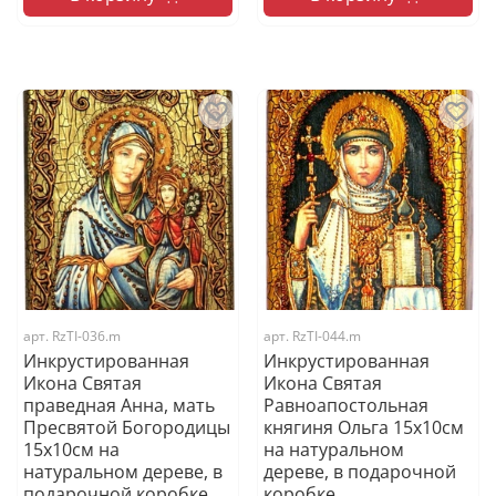
арт.
RzTI-036.m
арт.
RzTI-044.m
Инкрустированная
Инкрустированная
Икона Святая
Икона Святая
праведная Анна, мать
Равноапостольная
Пресвятой Богородицы
княгиня Ольга 15х10см
15х10см на
на натуральном
натуральном дереве, в
дереве, в подарочной
подарочной коробке
коробке