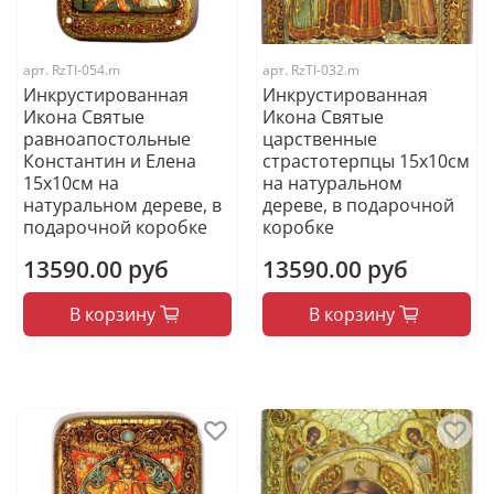
арт.
RzTI-054.m
арт.
RzTI-032.m
Инкрустированная
Инкрустированная
Икона Святые
Икона Святые
равноапостольные
царственные
Константин и Елена
страстотерпцы 15х10см
15х10см на
на натуральном
натуральном дереве, в
дереве, в подарочной
подарочной коробке
коробке
13590.00 руб
13590.00 руб
В корзину
В корзину