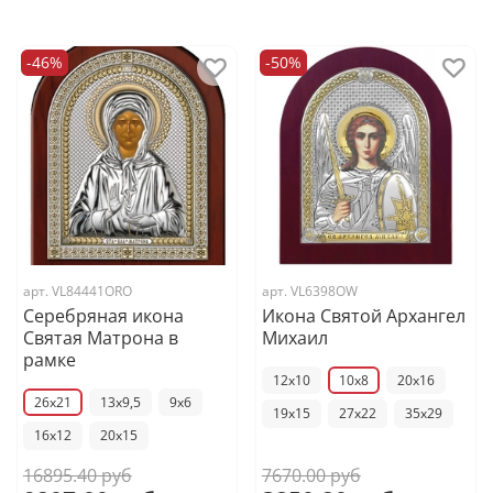
-46%
-50%
арт.
VL84441ORO
арт.
VL6398OW
Серебряная икона
Икона Святой Архангел
Святая Матрона в
Михаил
рамке
12x10
10x8
20x16
26x21
13x9,5
9x6
19x15
27x22
35x29
16x12
20x15
16895.40 руб
7670.00 руб