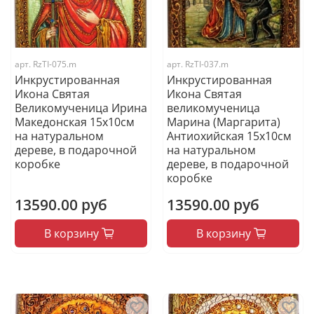
арт.
RzTI-075.m
арт.
RzTI-037.m
Инкрустированная
Инкрустированная
Икона Святая
Икона Святая
Великомученица Ирина
великомученица
Македонская 15х10см
Марина (Маргарита)
на натуральном
Антиохийская 15х10см
дереве, в подарочной
на натуральном
коробке
дереве, в подарочной
коробке
13590.00 руб
13590.00 руб
В корзину
В корзину