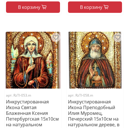
В корзину
В корзину
арт.
RzTI-053.m
арт.
RzTI-058.m
Инкрустированная
Инкрустированная
Икона Святая
Икона Преподобный
Блаженная Ксения
Илия Муромец,
Петербургская 15х10см
Печерский 15х10см на
на натуральном
натуральном дереве, в