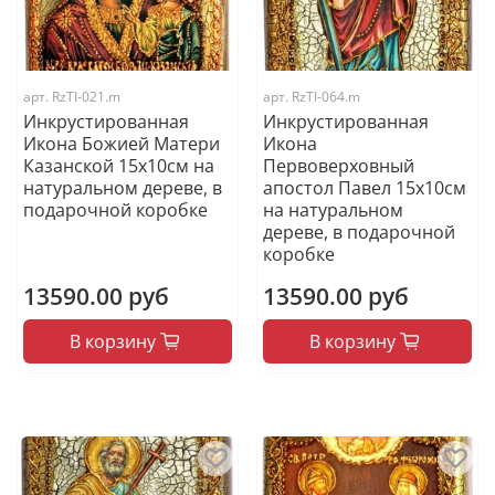
арт.
RzTI-021.m
арт.
RzTI-064.m
Инкрустированная
Инкрустированная
Икона Божией Матери
Икона
Казанской 15х10см на
Первоверховный
натуральном дереве, в
апостол Павел 15х10см
подарочной коробке
на натуральном
дереве, в подарочной
коробке
13590.00 руб
13590.00 руб
В корзину
В корзину