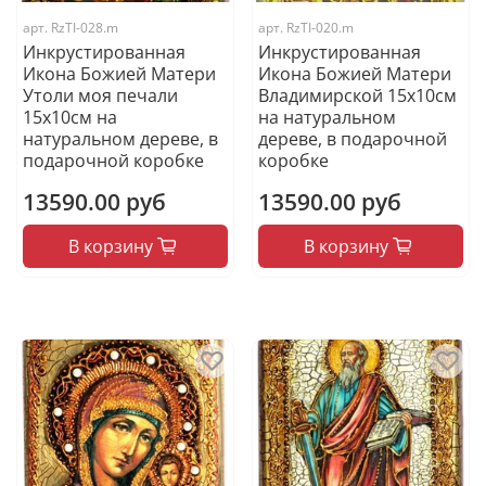
арт.
RzTI-028.m
арт.
RzTI-020.m
Инкрустированная
Инкрустированная
Икона Божией Матери
Икона Божией Матери
Утоли моя печали
Владимирской 15х10см
15х10см на
на натуральном
натуральном дереве, в
дереве, в подарочной
подарочной коробке
коробке
13590.00 руб
13590.00 руб
В корзину
В корзину