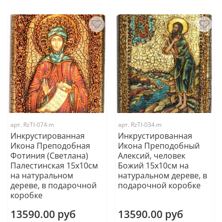
арт.
RzTI-074.m
арт.
RzTI-034.m
Инкрустированная
Инкрустированная
Икона Преподобная
Икона Преподобный
Фотиния (Светлана)
Алексий, человек
Палестинская 15х10см
Божий 15х10см на
на натуральном
натуральном дереве, в
дереве, в подарочной
подарочной коробке
коробке
13590.00 руб
13590.00 руб