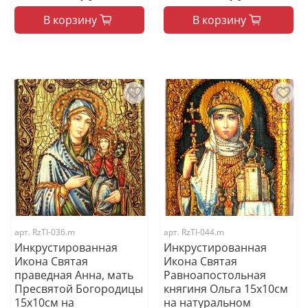
В корзину
В корзину
арт.
RzTI-036.m
арт.
RzTI-044.m
Инкрустированная
Инкрустированная
Икона Святая
Икона Святая
праведная Анна, мать
Равноапостольная
Пресвятой Богородицы
княгиня Ольга 15х10см
15х10см на
на натуральном