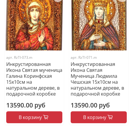
арт.
RzTI-073.m
арт.
RzTI-071.m
Инкрустированная
Инкрустированная
Икона Святая мученица
Икона Святая
Галина Коринфская
Мученица Людмила
15х10см на
Чешская 15х10см на
натуральном дереве, в
натуральном дереве, в
подарочной коробке
подарочной коробке
13590.00 руб
13590.00 руб
В корзину
В корзину