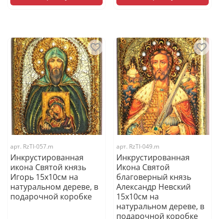
арт.
RzTI-057.m
арт.
RzTI-049.m
Инкрустированная
Инкрустированная
икона Святой князь
Икона Святой
Игорь 15х10см на
благоверный князь
натуральном дереве, в
Александр Невский
подарочной коробке
15х10см на
натуральном дереве, в
подарочной коробке