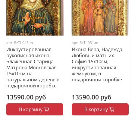
арт.
RzTI-045.m
арт.
RzTI-031.m
Инкрустированная
Икона Вера, Надежда,
рукописная икона
Любовь и мать их
Блаженная Старица
София 15х10см,
Матрона Московская
инкрустированная
15х10см на
жемчугом, в
натуральном дереве в
подарочной коробке
подарочной коробке
13590.00 руб
13590.00 руб
В корзину
В корзину