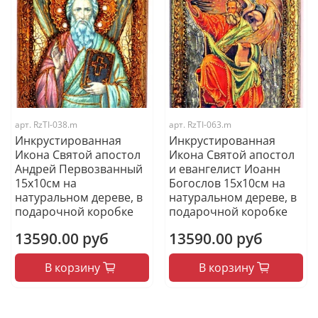
арт.
RzTI-038.m
арт.
RzTI-063.m
Инкрустированная
Инкрустированная
Икона Святой апостол
Икона Святой апостол
Андрей Первозванный
и евангелист Иоанн
15х10см на
Богослов 15х10см на
натуральном дереве, в
натуральном дереве, в
подарочной коробке
подарочной коробке
13590.00 руб
13590.00 руб
В корзину
В корзину