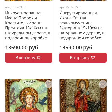
арт.
RzTI-033.m
арт.
RzTI-055.m
Инкрустированная
Инкрустированная
Икона Пророк и
Икона Святая
Креститель Иоанн
великомученица
Предтеча 15х10см на
Екатерина 15х10см на
натуральном дереве, в
натуральном дереве, в
подарочной коробке
подарочной коробке
13590.00 руб
13590.00 руб
В корзину
В корзину