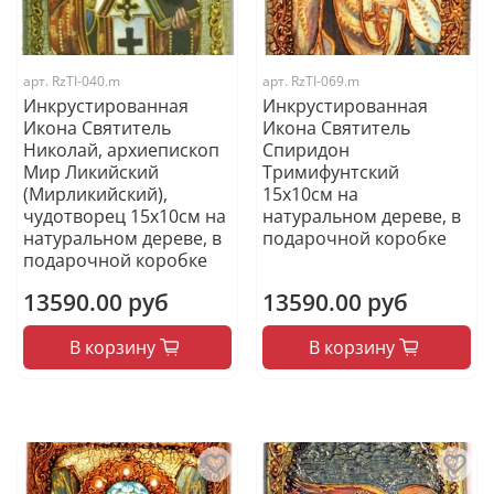
арт.
RzTI-040.m
арт.
RzTI-069.m
Инкрустированная
Инкрустированная
Икона Святитель
Икона Святитель
Николай, архиепископ
Спиридон
Мир Ликийский
Тримифунтский
(Мирликийский),
15х10см на
чудотворец 15х10см на
натуральном дереве, в
натуральном дереве, в
подарочной коробке
подарочной коробке
13590.00 руб
13590.00 руб
В корзину
В корзину