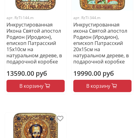
арт.
RzTI-144.m
арт.
RzTI-344.m
Инкрустированная
Инкрустированная
Икона Святой апостол
икона Святой апостол
Родион (Иродион),
Родион (Иродион),
епископ Патрасский
епископ Патрасский
15х10см на
20х15см на
натуральном дереве, в
натуральном дереве, в
подарочной коробке
подарочной коробке
13590.00 руб
19990.00 руб
В корзину
В корзину