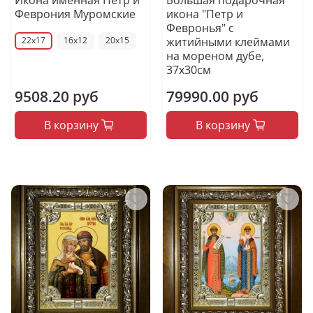
Феврония Муромские
икона "Петр и
Февронья" с
житийными клеймами
22x17
16x12
20x15
на мореном дубе,
37х30см
9508.20 руб
79990.00 руб
В корзину
В корзину