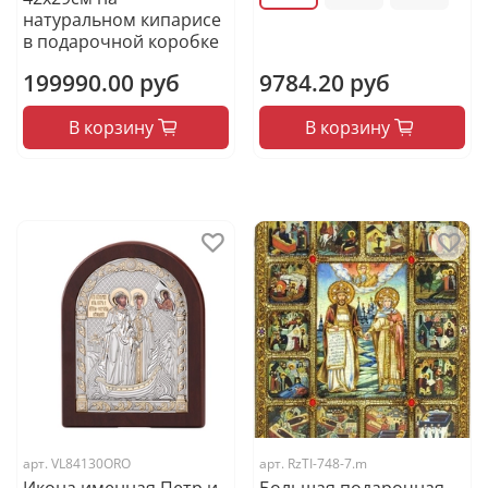
натуральном кипарисе
в подарочной коробке
199990.00 руб
9784.20 руб
В корзину
В корзину
арт.
VL84130ORO
арт.
RzTI-748-7.m
Икона именная Петр и
Большая подарочная