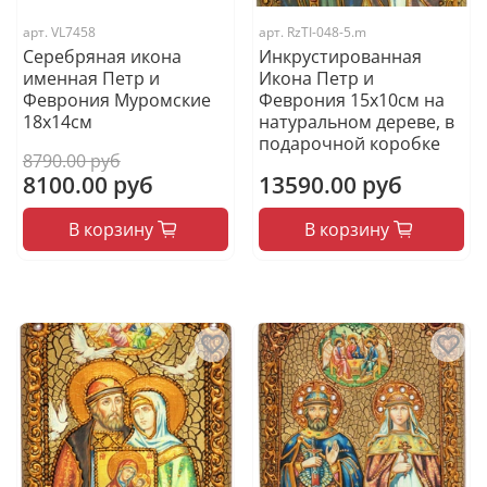
арт.
VL7458
арт.
RzTI-048-5.m
Серебряная икона
Инкрустированная
именная Петр и
Икона Петр и
Феврония Муромские
Феврония 15х10см на
18x14см
натуральном дереве, в
подарочной коробке
8790.00 руб
8100.00 руб
13590.00 руб
В корзину
В корзину