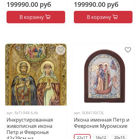
199990.00 руб
199990.00 руб
В корзину
В корзину
арт.
RzTI-948-6.Ak
арт.
VL84130COL
Инкрустированная
Икона именная Петр и
живописная икона
Феврония Муромские
Петр и Февронья
42х29см на
22x17
16x12
20x15