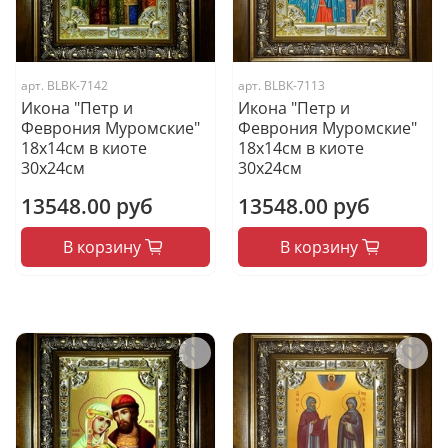
арт.
BLВК-7142
арт.
BLВК-7113
Икона "Петр и
Икона "Петр и
Феврония Муромские"
Феврония Муромские"
18х14см в киоте
18х14см в киоте
30х24см
30х24см
13548.00 руб
13548.00 руб
В корзину
В корзину