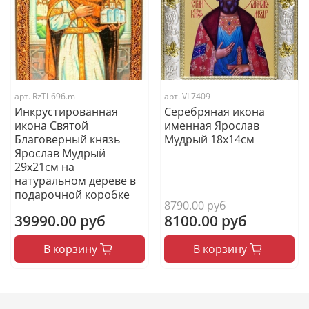
арт.
RzTI-696.m
арт.
VL7409
Инкрустированная
Серебряная икона
икона Святой
именная Ярослав
Благоверный князь
Мудрый 18x14см
Ярослав Мудрый
29х21см на
натуральном дереве в
подарочной коробке
8790.00 руб
39990.00 руб
8100.00 руб
В корзину
В корзину