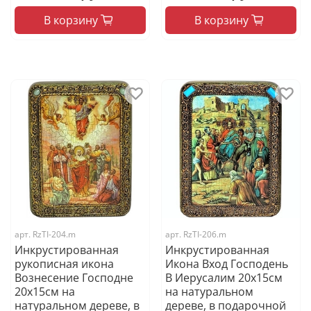
В корзину
В корзину
арт.
RzTI-204.m
арт.
RzTI-206.m
Инкрустированная
Инкрустированная
рукописная икона
Икона Вход Господень
Вознесение Господне
В Иерусалим 20х15см
20х15см на
на натуральном
натуральном дереве, в
дереве, в подарочной