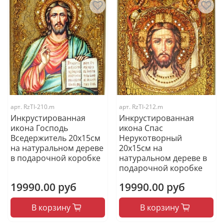
арт.
RzTI-210.m
арт.
RzTI-212.m
Инкрустированная
Инкрустированная
икона Господь
икона Спас
Вседержитель 20х15см
Нерукотворный
на натуральном дереве
20х15см на
в подарочной коробке
натуральном дереве в
подарочной коробке
19990.00 руб
19990.00 руб
В корзину
В корзину