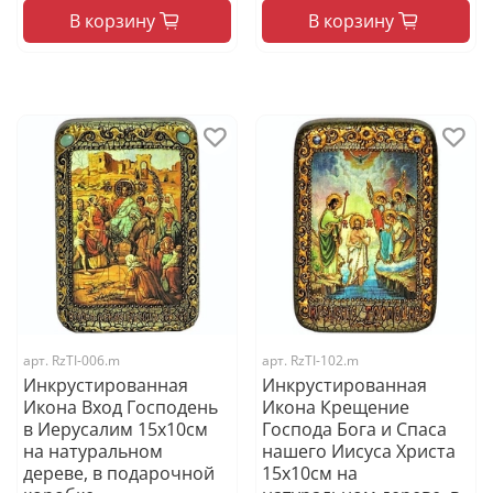
В корзину
В корзину
арт.
RzTI-006.m
арт.
RzTI-102.m
Инкрустированная
Инкрустированная
Икона Вход Господень
Икона Крещение
в Иерусалим 15х10см
Господа Бога и Спаса
на натуральном
нашего Иисуса Христа
дереве, в подарочной
15х10см на