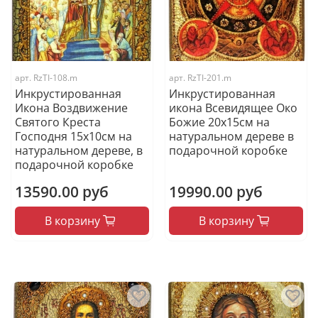
арт.
RzTI-108.m
арт.
RzTI-201.m
Инкрустированная
Инкрустированная
Икона Воздвижение
икона Всевидящее Око
Святого Креста
Божие 20х15см на
Господня 15х10см на
натуральном дереве в
натуральном дереве, в
подарочной коробке
подарочной коробке
13590.00 руб
19990.00 руб
В корзину
В корзину