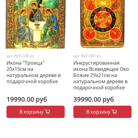
арт.
RzTI-330.m
арт.
RzTI-601.m
Икона "Троица"
Инкрустированная
20х15см на
икона Всевидящее Око
натуральном дереве в
Божие 29х21см на
подарочной коробке
натуральном дереве в
подарочной коробке
19990.00 руб
39990.00 руб
В корзину
В корзину