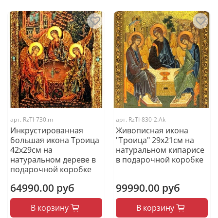
арт.
RzTI-730.m
арт.
RzTI-830-2.Ak
Инкрустированная
Живописная икона
большая икона Троица
"Троица" 29х21см на
42х29см на
натуральном кипарисе
натуральном дереве в
в подарочной коробке
подарочной коробке
64990.00 руб
99990.00 руб
В корзину
В корзину