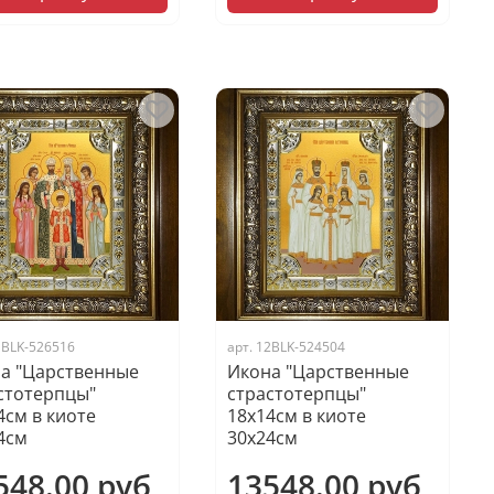
1BLK-526516
арт.
12BLK-524504
а "Царственные
Икона "Царственные
стотерпцы"
страстотерпцы"
4см в киоте
18х14см в киоте
4см
30х24см
548.00 руб
13548.00 руб