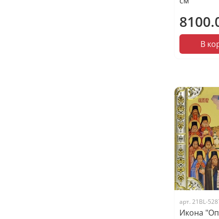
см
8100.
В ко
арт.
21BL-528
Икона "Оп