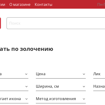
тии
О магазине
Контакты
Пн-П
ать по золочению
а
Цена
Лик
Ширина, см
Назна
гает икона
Метод изготовления