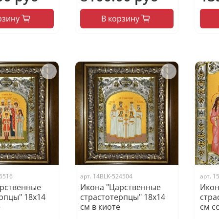
рзину
В корзину
6516
арт.
14BLK-524504
арт.
1
арственные
Икона "Царственные
Икон
рпцы" 18х14
страстотерпцы" 18х14
стра
е
см в киоте
см с