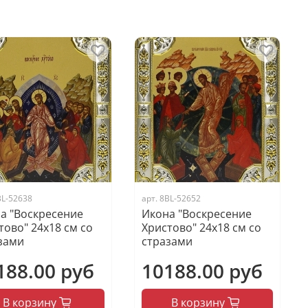
BL-52638
арт.
8BL-52652
а "Воскресение
Икона "Воскресение
тово" 24х18 см со
Христово" 24х18 см со
зами
стразами
188.00 руб
10188.00 руб
В корзину
В корзину