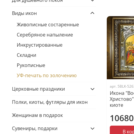
Виды икон
Живописные состаренные
Серебряное напыление
Инкрустированные
Складни
Рукописные
УФ-печать по золочению
арт.
5BLK-526
Церковные праздники
Икона "Во
Христово"
Полки, киоты, футляры для икон
киоте
Женщинам в подарок
10680
Сувениры, подарки
В ко