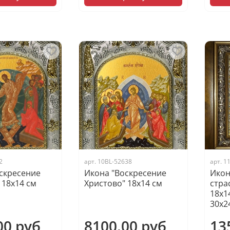
2
арт.
10BL-52638
арт.
1
скресение
Икона "Воскресение
Икон
 18х14 см
Христово" 18х14 см
стра
18х1
30х2
00 руб
8100.00 руб
13