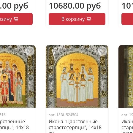
.00 руб
10680.00 руб
10
рзину
В корзину
516
арт.
18BL-524504
арт.
1
арственные
Икона "Царственные
Икон
рпцы", 14х18
страстотерпцы", 14х18
стар