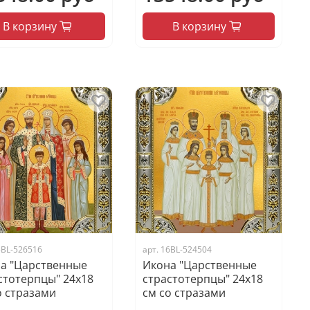
В корзину
В корзину
5BL-526516
арт.
16BL-524504
а "Царственные
Икона "Царственные
стотерпцы" 24х18
страстотерпцы" 24х18
о стразами
см со стразами