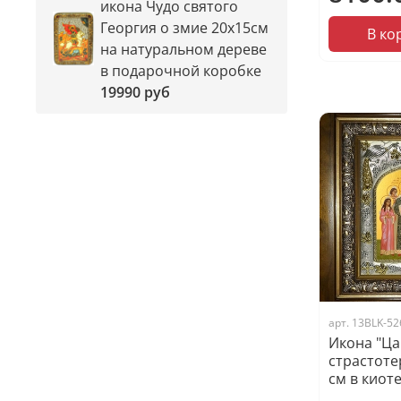
икона Чудо святого
Георгия о змие 20х15см
В ко
на натуральном дереве
в подарочной коробке
19990 руб
арт.
13BLK-52
Икона "Ц
страстоте
см в киот