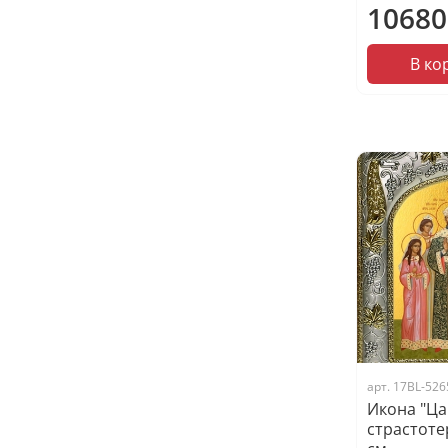
10680
В ко
арт.
17BL-526
Икона "Ц
страстоте