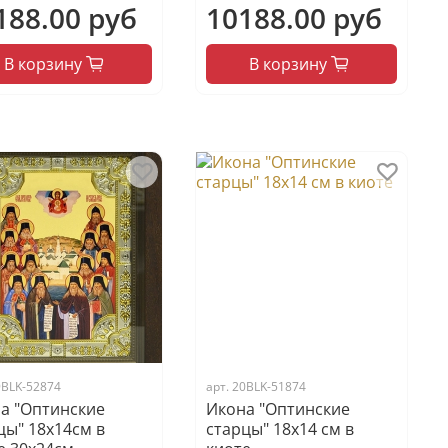
188.00 руб
10188.00 руб
В корзину
В корзину
9BLK-52874
арт.
20BLK-51874
а "Оптинские
Икона "Оптинские
цы" 18х14см в
старцы" 18х14 см в