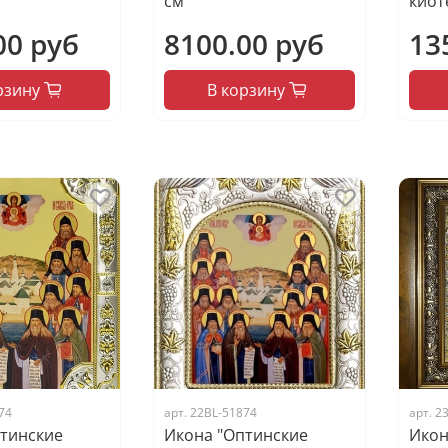
см
киот
00 руб
8100.00 руб
13
рзину
В корзину
74
арт.
22BL-51874
арт.
2
тинские
Икона "Оптинские
Икон