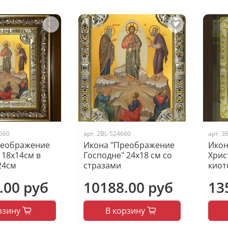
660
арт.
2BL-524660
арт.
3
реображение
Икона "Преображение
Икон
 18х14см в
Господне" 24х18 см со
Хрис
24см
стразами
киот
.00 руб
10188.00 руб
13
рзину
В корзину