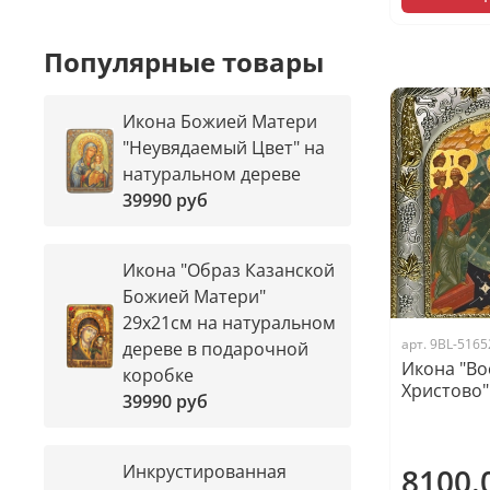
Популярные товары
Икона Божией Матери
"Неувядаемый Цвет" на
натуральном дереве
39990 руб
Икона "Образ Казанской
Божией Матери"
29х21см на натуральном
арт.
9BL-5165
дереве в подарочной
Икона "Во
коробке
Христово"
39990 руб
Инкрустированная
8100.