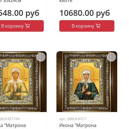
е 30х24см
киоте
548.00 руб
10680.00 руб
В корзину
В корзину
3BLK-837104
арт.
24BLK-8317
а "Матрона
Икона "Матрона