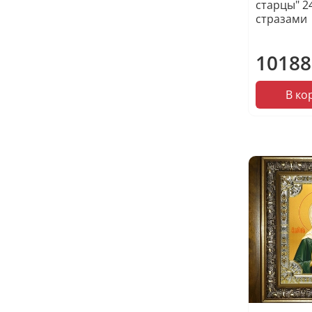
старцы" 2
стразами
10188
В ко