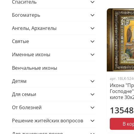
Спаситель
Богоматерь
Ангелы, Архангелы
Святые
Именные иконы
Венчальные иконы
арт.
1BLK-524
Детям
Икона "П
Господне"
Для семьи
киоте 30х
От болезней
13548
Решение житейских вопросов
В ко
Для душевного покоя