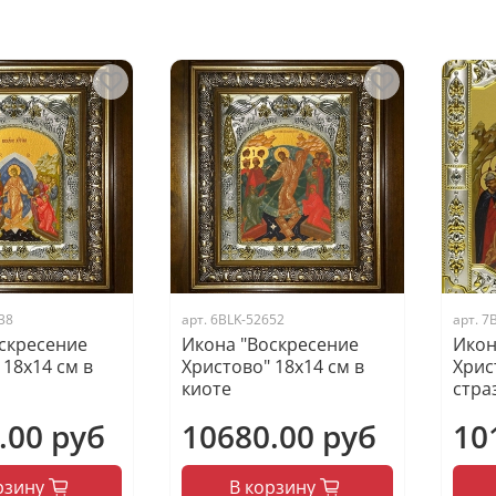
38
арт.
6BLK-52652
арт.
7
скресение
Икона "Воскресение
Икон
 18х14 см в
Христово" 18х14 см в
Хрис
киоте
стра
.00 руб
10680.00 руб
10
рзину
В корзину