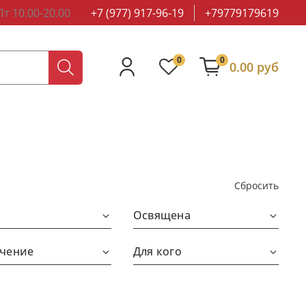
т 10.00-20.00
+7 (977) 917-96-19
+79779179619
0
0
0.00 руб
Сбросить
Освящена
чение
Для кого