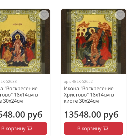
BLK-52638
арт.
4BLK-52652
а "Воскресение
Икона "Воскресение
тово" 18х14см в
Христово" 18х14см в
е 30х24см
киоте 30х24см
548.00 руб
13548.00 руб
В корзину
В корзину