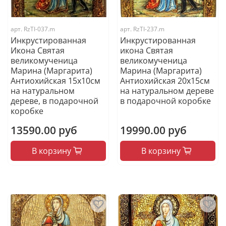
арт.
RzTI-037.m
арт.
RzTI-237.m
Инкрустированная
Инкрустированная
Икона Святая
икона Святая
великомученица
великомученица
Марина (Маргарита)
Марина (Маргарита)
Антиохийская 15х10см
Антиохийская 20х15см
на натуральном
на натуральном дереве
дереве, в подарочной
в подарочной коробке
коробке
13590.00 руб
19990.00 руб
В корзину
В корзину