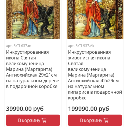
арт.
RzTI-637.m
арт.
RzTI-937.Ak
Инкрустированная
Инкрустированная
икона Святая
живописная икона
великомученица
Святая
Марина (Маргарита)
великомученица
Антиохийская 29х21см
Марина (Маргарита)
на натуральном дереве
Антиохийская 42х29см
в подарочной коробке
на натуральном
кипарисе в подарочной
коробке
39990.00 руб
199990.00 руб
В корзину
В корзину