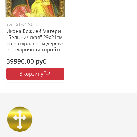
арт.
RzTI-517-2.m
Икона Божией Матери
"Белыничская" 29х21см
на натуральном дереве
в подарочной коробке
39990.00 руб
В корзину