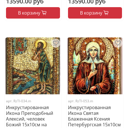
13590.00 руб
13590.00 руб
В корзину
В корзину
арт.
RzTI-034.m
арт.
RzTI-053.m
Инкрустированная
Инкрустированная
Икона Преподобный
Икона Святая
Алексий, человек
Блаженная Ксения
Божий 15х10см на
Петербургская 15х10см