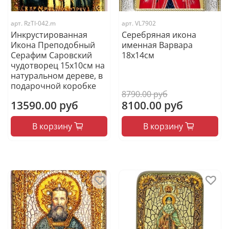
арт.
RzTI-042.m
арт.
VL7902
Инкрустированная
Серебряная икона
Икона Преподобный
именная Варвара
Серафим Саровский
18x14см
чудотворец 15х10см на
натуральном дереве, в
подарочной коробке
8790.00 руб
13590.00 руб
8100.00 руб
В корзину
В корзину