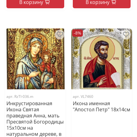
В корзину
В корзину
-8%
арт.
RzTI-036.m
арт.
VL7460
Инкрустированная
Икона именная
Икона Святая
"Апостол Петр" 18x14см
праведная Анна, мать
Пресвятой Богородицы
15х10см на
натуральном дереве, в