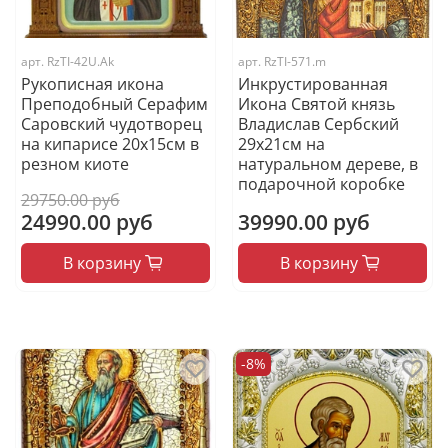
арт.
RzTI-42U.Ak
арт.
RzTI-571.m
Рукописная икона
Инкрустированная
Преподобный Серафим
Икона Святой князь
Саровский чудотворец
Владислав Сербский
на кипарисе 20х15см в
29х21см на
резном киоте
натуральном дереве, в
подарочной коробке
29750.00 руб
24990.00 руб
39990.00 руб
В корзину
В корзину
-8%