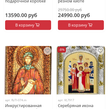
подарочной коробке
резном киоте
29750.00 руб
13590.00 руб
24990.00 руб
В корзину
В корзину
-8%
арт.
RzTI-074.m
арт.
VL7917
Инкрустированная
Серебряная икона