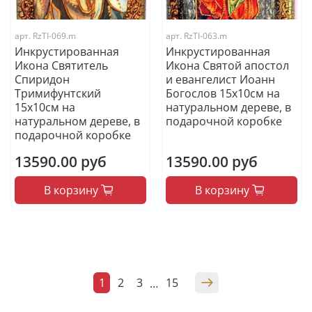
арт.
RzTI-069.m
арт.
RzTI-063.m
Инкрустированная
Инкрустированная
Икона Святитель
Икона Святой апостол
Спиридон
и евангелист Иоанн
Тримифунтский
Богослов 15х10см на
15х10см на
натуральном дереве, в
натуральном дереве, в
подарочной коробке
подарочной коробке
13590.00 руб
13590.00 руб
В корзину
В корзину
1
2
3
15
…