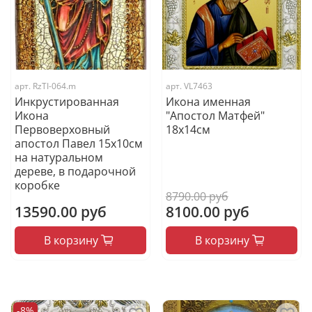
арт.
RzTI-064.m
арт.
VL7463
Инкрустированная
Икона именная
Икона
"Апостол Матфей"
Первоверховный
18x14см
апостол Павел 15х10см
на натуральном
дереве, в подарочной
коробке
8790.00 руб
13590.00 руб
8100.00 руб
В корзину
В корзину
-8%