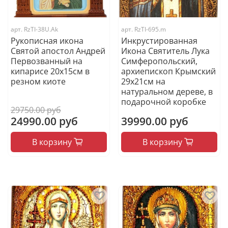
арт.
RzTI-38U.Ak
арт.
RzTI-695.m
Рукописная икона
Инкрустированная
Святой апостол Андрей
Икона Святитель Лука
Первозванный на
Симферопольский,
кипарисе 20х15см в
архиепископ Крымский
резном киоте
29х21см на
натуральном дереве, в
подарочной коробке
29750.00 руб
24990.00 руб
39990.00 руб
В корзину
В корзину