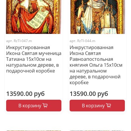
арт.
RzTI-047.m
арт.
RzTI-044.m
Инкрустированная
Инкрустированная
Икона Святая мученица
Икона Святая
Татиана 15х10см на
Равноапостольная
натуральном дереве, в
княгиня Ольга 15х10см
подарочной коробке
на натуральном
дереве, в подарочной
коробке
13590.00 руб
13590.00 руб
В корзину
В корзину