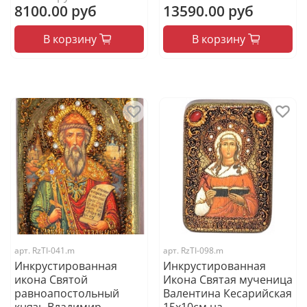
8100.00 руб
13590.00 руб
В корзину
В корзину
арт.
RzTI-041.m
арт.
RzTI-098.m
Инкрустированная
Инкрустированная
икона Святой
Икона Святая мученица
равноапостольный
Валентина Кесарийская
князь Владимир
15х10см на