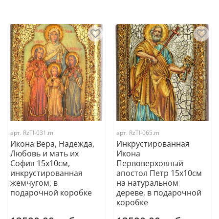
арт.
RzTI-031.m
арт.
RzTI-065.m
Икона Вера, Надежда,
Инкрустированная
Любовь и мать их
Икона
София 15х10см,
Первоверховный
инкрустированная
апостол Петр 15х10см
жемчугом, в
на натуральном
подарочной коробке
дереве, в подарочной
коробке