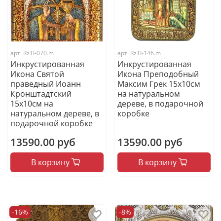
арт.
RzTI-070.m
арт.
RzTI-146.m
Инкрустированная
Инкрустированная
Икона Святой
Икона Преподобный
праведный Иоанн
Максим Грек 15х10см
Кронштадтский
на натуральном
15х10см на
дереве, в подарочной
натуральном дереве, в
коробке
подарочной коробке
13590.00 руб
13590.00 руб
В корзину
В корзину
-16%
-8%