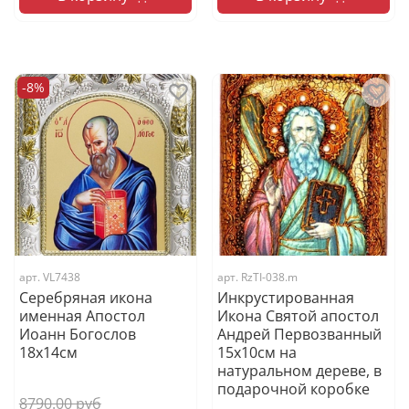
-8%
арт.
VL7438
арт.
RzTI-038.m
Серебряная икона
Инкрустированная
именная Апостол
Икона Святой апостол
Иоанн Богослов
Андрей Первозванный
18x14см
15х10см на
натуральном дереве, в
подарочной коробке
8790.00 руб