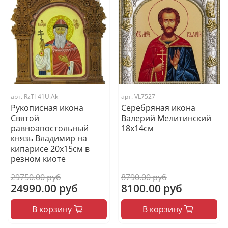
арт.
RzTI-41U.Ak
арт.
VL7527
Рукописная икона
Серебряная икона
Святой
Валерий Мелитинский
равноапостольный
18x14см
князь Владимир на
кипарисе 20х15см в
резном киоте
29750.00 руб
8790.00 руб
24990.00 руб
8100.00 руб
В корзину
В корзину