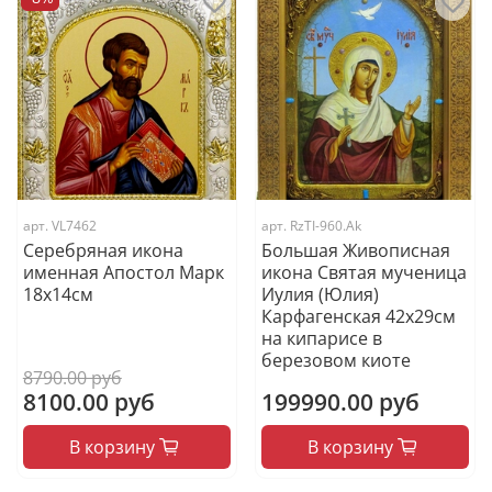
арт.
VL7462
арт.
RzTI-960.Ak
Серебряная икона
Большая Живописная
именная Апостол Марк
икона Святая мученица
18x14см
Иулия (Юлия)
Карфагенская 42х29см
на кипарисе в
березовом киоте
8790.00 руб
8100.00 руб
199990.00 руб
В корзину
В корзину