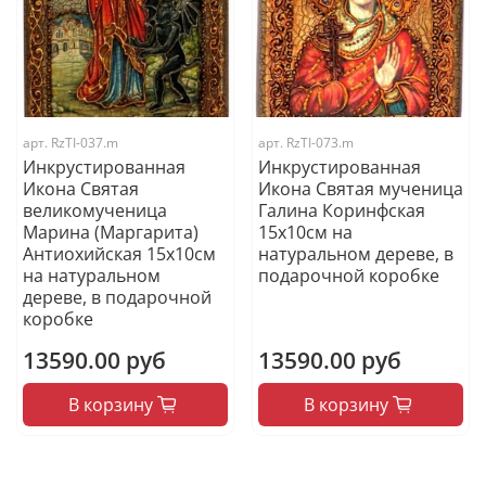
арт.
RzTI-037.m
арт.
RzTI-073.m
Инкрустированная
Инкрустированная
Икона Святая
Икона Святая мученица
великомученица
Галина Коринфская
Марина (Маргарита)
15х10см на
Антиохийская 15х10см
натуральном дереве, в
на натуральном
подарочной коробке
дереве, в подарочной
коробке
13590.00 руб
13590.00 руб
В корзину
В корзину