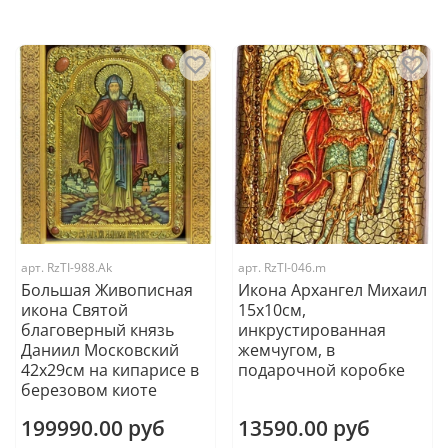
арт.
RzTI-988.Ak
арт.
RzTI-046.m
Большая Живописная
Икона Архангел Михаил
икона Святой
15х10см,
благоверный князь
инкрустированная
Даниил Московский
жемчугом, в
42х29см на кипарисе в
подарочной коробке
березовом киоте
199990.00 руб
13590.00 руб