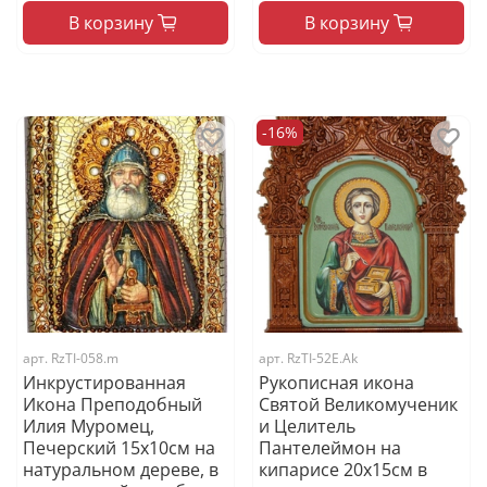
В корзину
В корзину
-16%
арт.
RzTI-058.m
арт.
RzTI-52E.Ak
Инкрустированная
Рукописная икона
Икона Преподобный
Святой Великомученик
Илия Муромец,
и Целитель
Печерский 15х10см на
Пантелеймон на
натуральном дереве, в
кипарисе 20х15см в