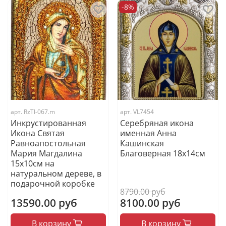
-8%
арт.
RzTI-067.m
арт.
VL7454
Инкрустированная
Серебряная икона
Икона Святая
именная Анна
Равноапостольная
Кашинская
Мария Магдалина
Благоверная 18x14см
15х10см на
натуральном дереве, в
подарочной коробке
8790.00 руб
13590.00 руб
8100.00 руб
В корзину
В корзину