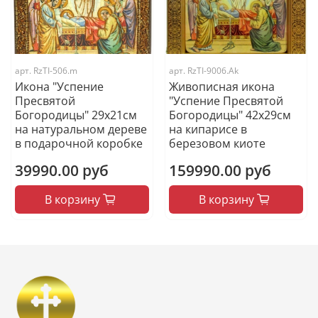
арт.
RzTI-506.m
арт.
RzTI-9006.Ak
Икона "Успение
Живописная икона
Пресвятой
"Успение Пресвятой
Богородицы" 29х21см
Богородицы" 42х29см
на натуральном дереве
на кипарисе в
в подарочной коробке
березовом киоте
39990.00 руб
159990.00 руб
В корзину
В корзину