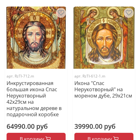
арт.
RzTI-712.m
арт.
RzTI-612-1.m
Инкрустированная
Икона "Спас
большая икона Спас
Нерукотворный" на
Нерукотворный
мореном дубе, 29х21см
42х29см на
натуральном дереве в
подарочной коробке
64990.00 руб
39990.00 руб
В корзину
В корзину