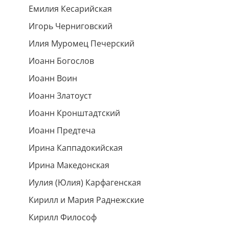
Емилия Кесарийская
Игорь Черниговский
Илия Муромец Печерский
Иоанн Богослов
Иоанн Воин
Иоанн Златоуст
Иоанн Кронштадтский
Иоанн Предтеча
Ирина Каппадокийская
Ирина Македонская
Иулия (Юлия) Карфагенская
Кирилл и Мария Раднежские
Кирилл Философ