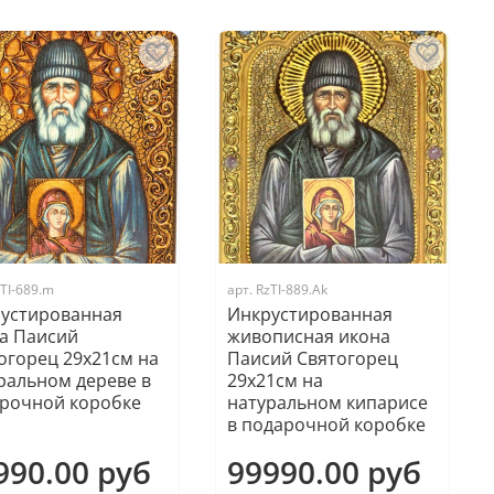
TI-689.m
арт.
RzTI-889.Ak
устированная
Инкрустированная
а Паисий
живописная икона
огорец 29х21см на
Паисий Святогорец
ральном дереве в
29х21см на
рочной коробке
натуральном кипарисе
в подарочной коробке
990.00 руб
99990.00 руб