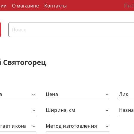
тии
О магазине
Контакты
Пн-П
 Святогорец
а
Цена
Лик
Ширина, см
Назна
гает икона
Метод изготовления