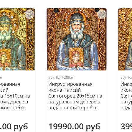
.m
арт.
RzTI-289.m
арт.
Rz
рованная
Инкрустированная
Инкр
исий
икона Паисий
икон
ц 15х10см на
Святогорец 20х15см на
Свят
ом дереве в
натуральном дереве в
нату
ой коробке
подарочной коробке
пода
.00 руб
19990.00 руб
39