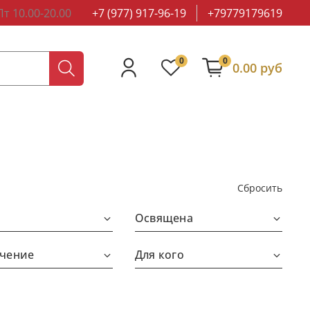
т 10.00-20.00
+7 (977) 917-96-19
+79779179619
0
0
0.00 руб
Сбросить
Освящена
чение
Для кого