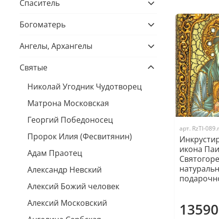
Спаситель
Богоматерь
Ангелы, Архангелы
Святые
Николай Угодник Чудотворец
Матрона Московская
Георгий Победоносец
арт.
RzTI-089
Пророк Илия (Фесвитянин)
Инкрусти
икона Па
Адам Праотец
Святогоре
натуральн
Александр Невский
подарочн
Алексий Божий человек
Алексий Московский
13590