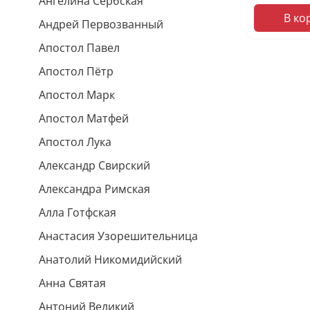
Ангелина Сербская
В ко
Андрей Первозванный
Апостол Павел
Апостол Пётр
Апостол Марк
Апостол Матфей
Апостол Лука
Александр Свирский
Александра Римская
Алла Готфская
Анастасия Узорешительница
Анатолий Никомидийский
Анна Святая
Антоний Великий