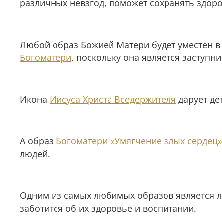
различных невзгод, поможет сохранять здор
Любой образ Божией Матери будет уместен в
Богоматери
, поскольку она является заступн
Икона
Иисуса Христа Вседержителя
дарует де
А образ
Богоматери «Умягчение злых сердец»
людей.
Одним из самых любимых образов является 
заботится об их здоровье и воспитании.