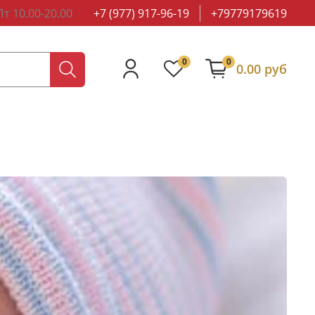
т 10.00-20.00
+7 (977) 917-96-19
+79779179619
0
0
0.00 руб