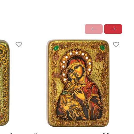
дарочная упаковка
я икона размещается в красивой деревянной
лке из натурального дерева с откидной
кой и замочком.
 удобно для особого подарка!
раз
из самых древних образов Богоматери. По
вному преданию, её написал евангелист Лука
ске стола, за которым трапезовало Святое
ство. Согласно легенде, она попала в
антинополь из Иерусалима в V веке при