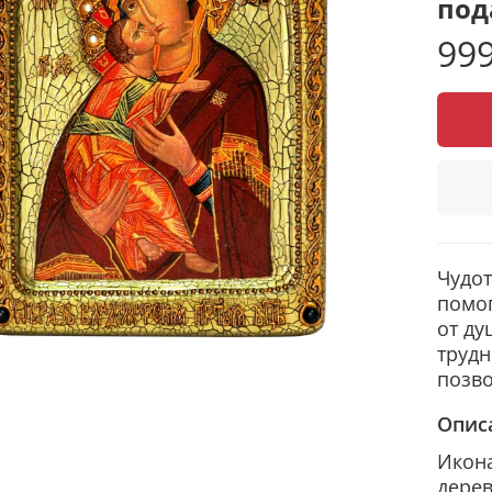
под
999
Чудот
помог
от ду
трудн
позво
Опис
Икона
дерев