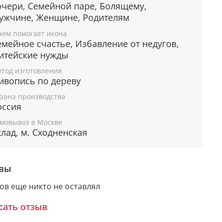
ля духовного прозрения, в поисках верного
очери, Семейной паре, Болящему,
ути.
ужчине, Женщине, Родителям
ережет от совершения ошибок.
чем помогает икона
Защищает от вражды.
емейное счастье, Избавление от недугов,
емейным парам помогает избежать ссор и
итейские нужды
аздоров.
ает силы в трудный период, укрепляет веру.
тод изготовления
ивопись по дереву
рана производства
оссия
рантия подлинности
мовывоз в Москве
клад, м. Сходненская
дому живописному образу прикладывается
ное свидетельство, в котором подробно
сана вся информация об иконе:
вы
мя художника,
атериалы, из которых она изготовлена,
ов еще никто не оставлял
арантия соответствия канонам Православной
сать отзыв
еркви.