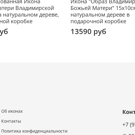
рованная Икона
Икона "Образ Владими
импе
атери Владимирской
Божьей Матери" 15х10с
Визан
а натуральном дереве,
натуральном дереве в
Долго
ной коробке
подарочной коробке
Луки 
руб
13590 руб
Бого
кото
наиме
собор
В 139
была 
завое
моск
назыв
монас
причи
Об иконах
Кон
Москв
захва
Контакты
+7 (
ногай
Политика конфиденциальности