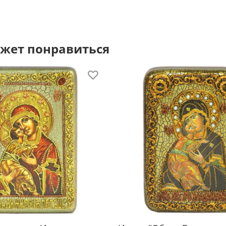
По
жет понравиться
Кажда
шкату
крыш
Очень
Об
Один 
церко
на до
Семей
Конст