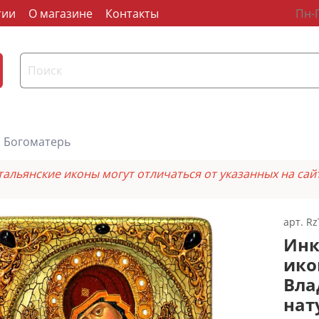
тии
О магазине
Контакты
Пн-П
Богоматерь
тальянские иконы могут отличаться от указанных на сай
арт.
Rz
Инк
ико
Вла
нат