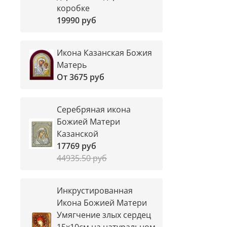
коробке
19990 руб
Икона Казанская Божия
Матерь
От
3675 руб
Серебряная икона
Божией Матери
Казанской
17769 руб
44935.50 руб
Инкрустированная
Икона Божией Матери
Умягчение злых сердец
15х10см на натуральном