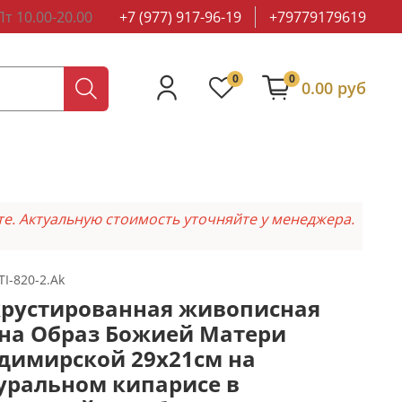
т 10.00-20.00
+7 (977) 917-96-19
+79779179619
0
0
0.00 руб
те. Актуальную стоимость уточняйте у менеджера.
TI-820-2.Ak
рустированная живописная
на Образ Божией Матери
димирской 29х21см на
уральном кипарисе в