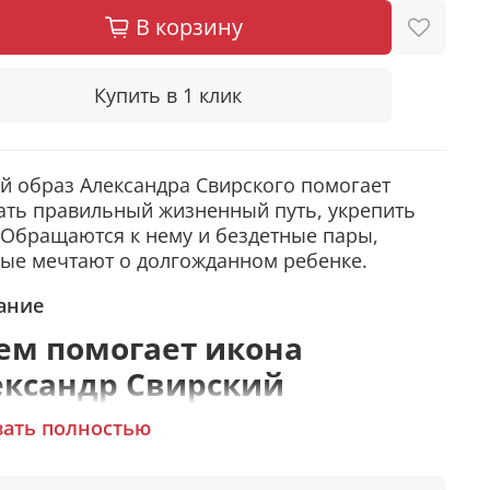
В корзину
Купить в 1 клик
й образ Александра Свирского помогает
ть правильный жизненный путь, укрепить
 Обращаются к нему и бездетные пары,
ые мечтают о долгожданном ребенке.
ание
ем помогает икона
ександр Свирский
зать полностью
сцеление различных недугов.
Помощь бездетным парам, долгожданная
беременность.