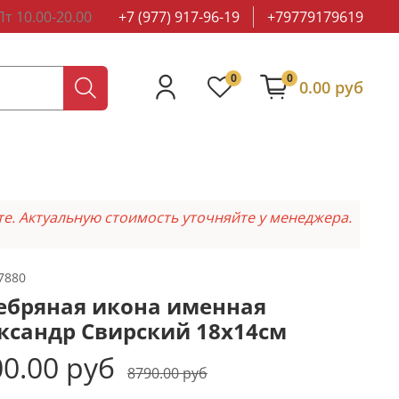
т 10.00-20.00
+7 (977) 917-96-19
+79779179619
0
0
0.00 руб
те. Актуальную стоимость уточняйте у менеджера.
7880
ебряная икона именная
ксандр Свирский 18x14см
0.00 руб
8790.00 руб