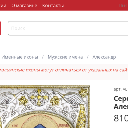
тии
О магазине
Контакты
Пн-П
Именные иконы
Мужские имена
Александр
тальянские иконы могут отличаться от указанных на сай
арт.
VL
Сер
Але
810