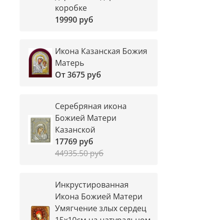
коробке
19990 руб
Икона Казанская Божия
Матерь
От
3675 руб
Серебряная икона
Божией Матери
Казанской
17769 руб
44935.50 руб
Инкрустированная
Икона Божией Матери
Умягчение злых сердец
15х10см на натуральном