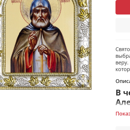
Свято
выбра
веру.
котор
Опис
В ч
Ал
Пока
И