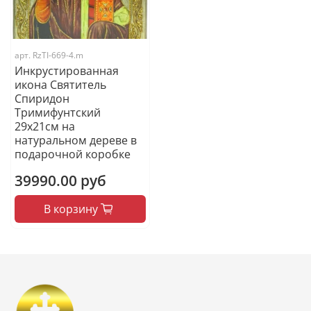
арт.
RzTI-669-4.m
Инкрустированная
икона Святитель
Спиридон
Тримифунтский
29х21см на
натуральном дереве в
подарочной коробке
39990.00 руб
В корзину