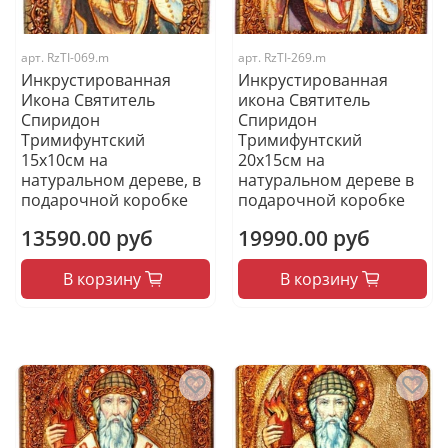
арт.
RzTI-069.m
арт.
RzTI-269.m
Инкрустированная
Инкрустированная
Икона Святитель
икона Святитель
Спиридон
Спиридон
Тримифунтский
Тримифунтский
15х10см на
20х15см на
натуральном дереве, в
натуральном дереве в
подарочной коробке
подарочной коробке
13590.00 руб
19990.00 руб
В корзину
В корзину