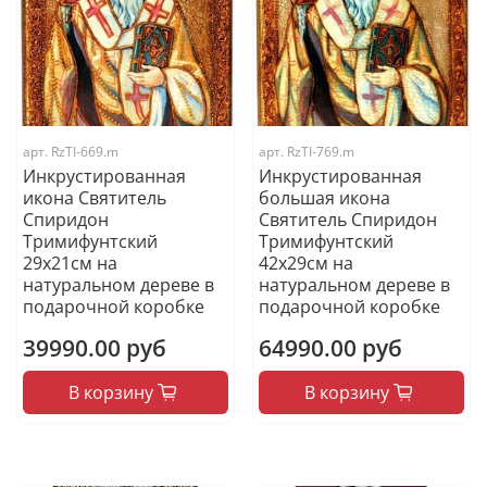
арт.
RzTI-669.m
арт.
RzTI-769.m
Инкрустированная
Инкрустированная
икона Святитель
большая икона
Спиридон
Святитель Спиридон
Тримифунтский
Тримифунтский
29х21см на
42х29см на
натуральном дереве в
натуральном дереве в
подарочной коробке
подарочной коробке
39990.00 руб
64990.00 руб
В корзину
В корзину