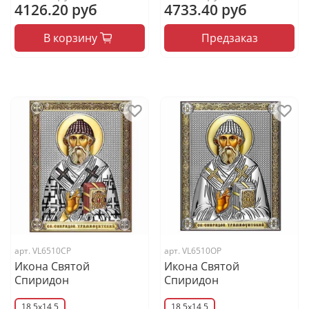
4126.20 руб
4733.40 руб
В корзину
Предзаказ
арт.
VL6510CP
арт.
VL6510OP
Икона Святой
Икона Святой
Спиридон
Спиридон
18,5x14,5
18,5x14,5