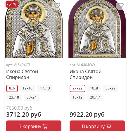
-51%
арт.
VL6404OT
арт.
VL6404OW
Икона Святой
Икона Святой
Спиридон
Спиридон
8x6
12x10
17x13
27x22
10x9
35x29
23x18
30x24
15x12
20x17
7650.00 руб
3712.20 руб
9922.20 руб
В корзину
В корзину