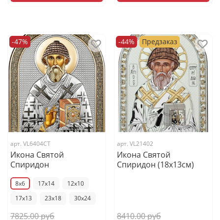
-47%
-44%
Предзаказ
арт.
VL6404CT
арт.
VL21402
Икона Святой
Икона Святой
Спиридон
Спиридон (18х13см)
8x6
17x14
12x10
17x13
23x18
30x24
7825.00 руб
8410.00 руб