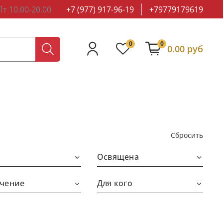
т 10.00-20.00
+7 (977) 917-96-19
+79779179619
0
0
0.00 руб
Сбросить
Освящена
чение
Для кого