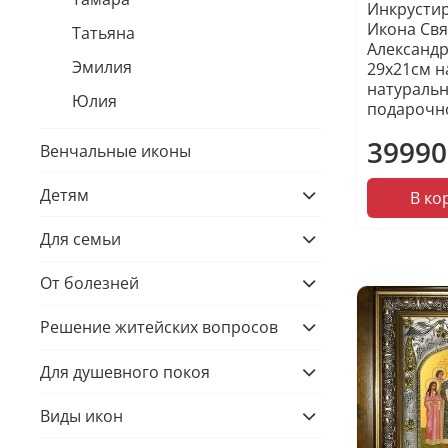
Инкрусти
Икона Свя
Татьяна
Александр
Эмилия
29х21см н
натуральн
Юлия
подарочн
39990
Венчальные иконы
Детям
В ко
Для семьи
От болезней
Решение житейских вопросов
Для душевного покоя
Виды икон