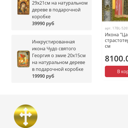
29х21см на натуральном
дереве в подарочной
коробке
39990 руб
арт.
17BL-526
Икона "Ц
страстоте
Инкрустированная
см
икона Чудо святого
Георгия о змие 20х15см
8100.
на натуральном дереве
в подарочной коробке
В ко
19990 руб