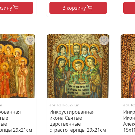
рзину
В корзину
.m
арт.
RzTI-632-1.m
арт.
Rz
рованная
Инкрустированная
Инкр
тые
икона Святые
Икон
ные
царственные
Алек
рпцы 29х21см
страстотерпцы 29х21см
15х1