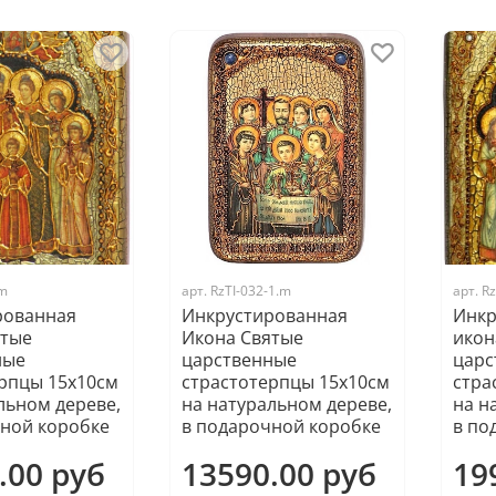
.m
арт.
RzTI-032-1.m
арт.
Rz
рованная
Инкрустированная
Инкр
ятые
Икона Святые
икон
ные
царственные
царс
рпцы 15х10см
страстотерпцы 15х10см
стра
льном дереве,
на натуральном дереве,
на н
ной коробке
в подарочной коробке
в по
.00 руб
13590.00 руб
19