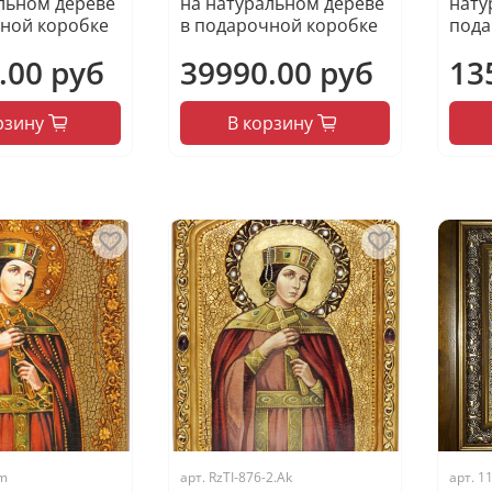
льном дереве
на натуральном дереве
нату
ной коробке
в подарочной коробке
пода
.00 руб
39990.00 руб
13
рзину
В корзину
.m
арт.
RzTI-876-2.Ak
арт.
1