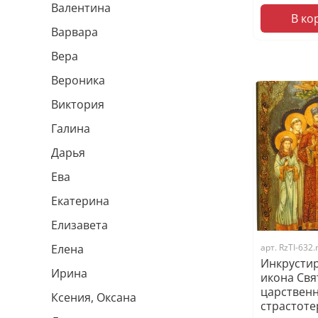
Валентина
В ко
Варвара
Вера
Вероника
Виктория
Галина
Дарья
Ева
Екатерина
Елизавета
арт.
RzTI-632
Елена
Инкрусти
Ирина
икона Свя
царствен
Ксения, Оксана
страстоте