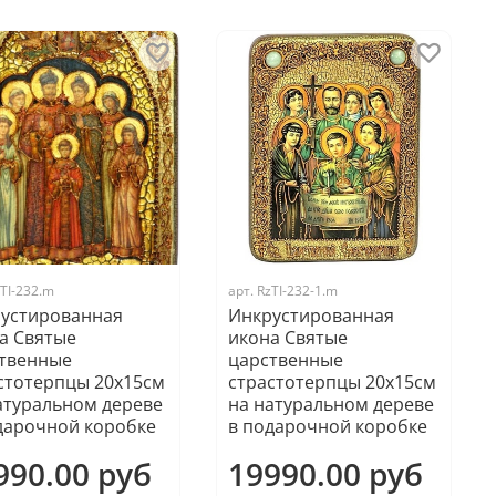
TI-232.m
арт.
RzTI-232-1.m
устированная
Инкрустированная
а Святые
икона Святые
твенные
царственные
стотерпцы 20х15см
страстотерпцы 20х15см
атуральном дереве
на натуральном дереве
дарочной коробке
в подарочной коробке
990.00 руб
19990.00 руб