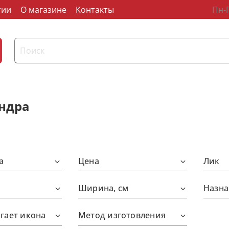
тии
О магазине
Контакты
Пн-П
ндра
а
Цена
Лик
Ширина, см
Назна
гает икона
Метод изготовления