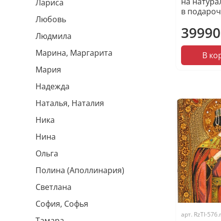
на натура
Лариса
в подароч
Любовь
39990
Людмила
Марина, Маргарита
В ко
Мария
Надежда
Наталья, Наталия
Ника
Нина
Ольга
Полина (Аполлинария)
Светлана
София, Софья
арт.
RzTI-576
Тамара