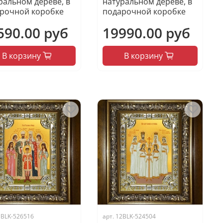
ральном дереве, в
натуральном дереве, в
рочной коробке
подарочной коробке
590.00 руб
19990.00 руб
В корзину
В корзину
1BLK-526516
арт.
12BLK-524504