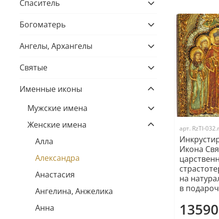
Спаситель
Богоматерь
Ангелы, Архангелы
Святые
Именные иконы
Мужские имена
Женские имена
арт.
RzTI-032
Инкрусти
Алла
Икона Св
Александра
царствен
страстоте
Анастасия
на натура
в подароч
Ангелина, Анжелика
13590
Анна