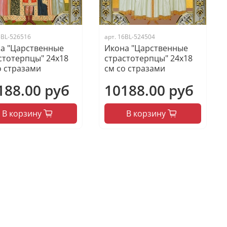
5BL-526516
арт.
16BL-524504
а "Царственные
Икона "Царственные
стотерпцы" 24х18
страстотерпцы" 24х18
о стразами
см со стразами
188.00 руб
10188.00 руб
В корзину
В корзину