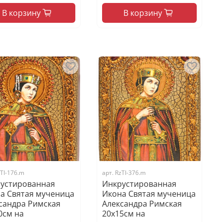
В корзину
В корзину
TI-176.m
арт.
RzTI-376.m
устированная
Инкрустированная
а Святая мученица
Икона Святая мученица
сандра Римская
Александра Римская
0см на
20х15см на