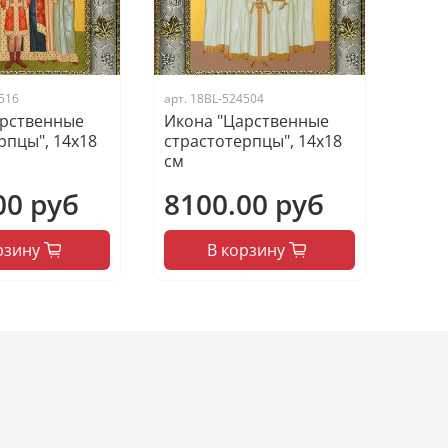
516
арт.
18BL-524504
арственные
Икона "Царственные
рпцы", 14х18
страстотерпцы", 14х18
см
00 руб
8100.00 руб
рзину
В корзину