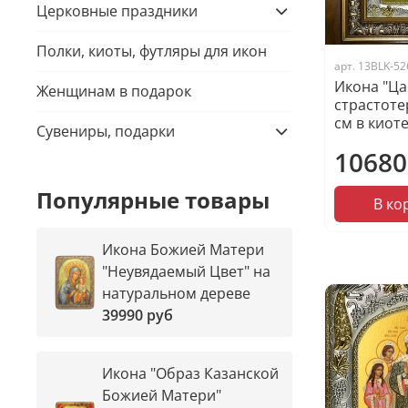
Церковные праздники
Полки, киоты, футляры для икон
арт.
13BLK-52
Икона "Ц
Женщинам в подарок
страстоте
см в киот
Сувениры, подарки
10680
Популярные товары
В ко
Икона Божией Матери
"Неувядаемый Цвет" на
натуральном дереве
39990 руб
Икона "Образ Казанской
Божией Матери"