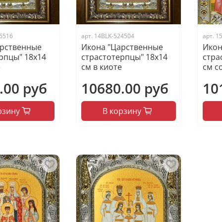
6516
арт.
14BLK-524504
арт.
1
арственные
Икона "Царственные
Икон
рпцы" 18х14
страстотерпцы" 18х14
стра
е
см в киоте
см с
.00 руб
10680.00 руб
10
рзину
В корзину