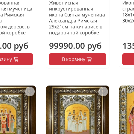
рованная
Живописная
Икон
тая мученица
инкрустированная
стра
а Римская
икона Святая мученица
18х1
а
Александра Римская
30х2
ом дереве, в
29х21см на кипарисе в
ой коробке
подарочной коробке
.00 руб
99990.00 руб
13
рзину
В корзину