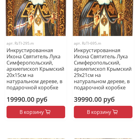
арт.
RzTI-295.m
арт.
RzTI-695.m
Инкрустированная
Инкрустированная
Икона Святитель Лука
Икона Святитель Лука
Симферопольский,
Симферопольский,
архиепископ Крымский
архиепископ Крымский
20х15см на
29х21см на
натуральном дереве, в
натуральном дереве, в
подарочной коробке
подарочной коробке
19990.00 руб
39990.00 руб
В корзину
В корзину