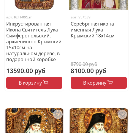
арт.
RzTI-095.m
арт.
VL7539
Инкрустированная
Серебряная икона
Икона Святитель Лука
именная Лука
Симферопольский,
Крымский 18x14см
архиепископ Крымский
15х10см на
натуральном дереве, в
подарочной коробке
8790.00 руб
13590.00 руб
8100.00 руб
В корзину
В корзину