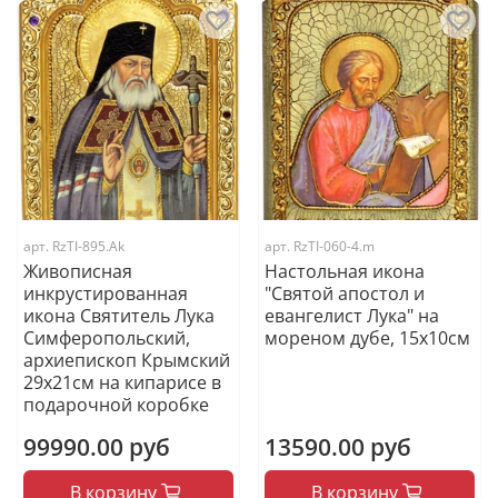
арт.
RzTI-895.Ak
арт.
RzTI-060-4.m
Живописная
Настольная икона
инкрустированная
"Святой апостол и
икона Святитель Лука
евангелист Лука" на
Симферопольский,
мореном дубе, 15х10см
архиепископ Крымский
29х21см на кипарисе в
подарочной коробке
99990.00 руб
13590.00 руб
В корзину
В корзину