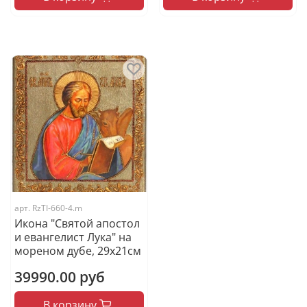
арт.
RzTI-660-4.m
Икона "Святой апостол
и евангелист Лука" на
мореном дубе, 29х21см
39990.00 руб
В корзину