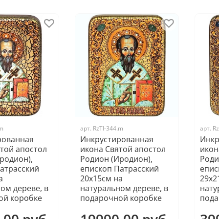
.m
арт.
RzTI-344.m
арт.
Rz
рованная
Инкрустированная
Инкр
той апостол
икона Святой апостол
икон
родион),
Родион (Иродион),
Роди
атрасский
епископ Патрасский
епис
а
20х15см на
29х2
ом дереве, в
натуральном дереве, в
нату
ой коробке
подарочной коробке
пода
.00 руб
19990.00 руб
39