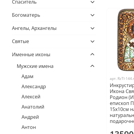
Спаситель
Богоматерь
Ангелы, Архангелы
Святые
Именные иконы
Мужские имена
Адам
арт.
RzTI-144
Инкрусти
Александр
Икона Свя
Алексей
Родион (И
епископ П
Анатолий
15х10см н
натуральн
Андрей
подарочн
Антон
13590