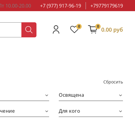
т 10.00-20.00
+7 (977) 917-96-19
+79779179619
0
0
0.00 руб
Сбросить
Освящена
чение
Для кого