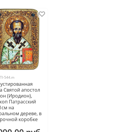
TI-544.m
устированная
а Святой апостол
он (Иродион),
коп Патрасский
1см на
ральном дереве, в
рочной коробке
990.00 руб