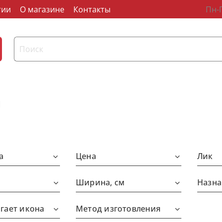
тии
О магазине
Контакты
Пн-П
н
а
Цена
Лик
Ширина, см
Назна
гает икона
Метод изготовления