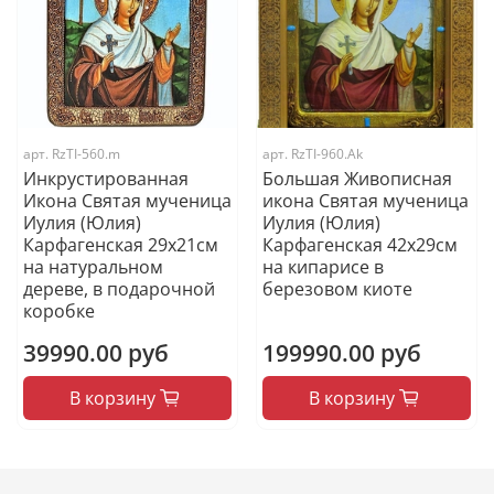
арт.
RzTI-560.m
арт.
RzTI-960.Ak
Инкрустированная
Большая Живописная
Икона Святая мученица
икона Святая мученица
Иулия (Юлия)
Иулия (Юлия)
Карфагенская 29х21см
Карфагенская 42х29см
на натуральном
на кипарисе в
дереве, в подарочной
березовом киоте
коробке
39990.00 руб
199990.00 руб
В корзину
В корзину