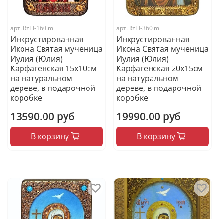
арт.
RzTI-160.m
арт.
RzTI-360.m
Инкрустированная
Инкрустированная
Икона Святая мученица
Икона Святая мученица
Иулия (Юлия)
Иулия (Юлия)
Карфагенская 15х10см
Карфагенская 20х15см
на натуральном
на натуральном
дереве, в подарочной
дереве, в подарочной
коробке
коробке
13590.00 руб
19990.00 руб
В корзину
В корзину