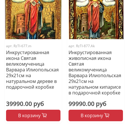
арт.
RzTI-677.m
арт.
RzTI-877.Ak
Инкрустированная
Инкрустированная
икона Святая
живописная икона
великомученица
Святая
Варвара Илиопольская
великомученица
29х21см на
Варвара Илиопольская
натуральном дереве в
29х21см на
подарочной коробке
натуральном кипарисе
в подарочной коробке
39990.00 руб
99990.00 руб
В корзину
В корзину