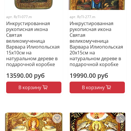
арт.
RzTI-077.m
арт.
RzTI-277.m
Инкрустированная
Инкрустированная
рукописная икона
рукописная икона
Святая
Святая
великомученица
великомученица
Варвара Илиопольская
Варвара Илиопольская
15х10см на
20х15см на
натуральном дереве в
натуральном дереве в
подарочной коробке
подарочной коробке
13590.00 руб
19990.00 руб
В корзину
В корзину