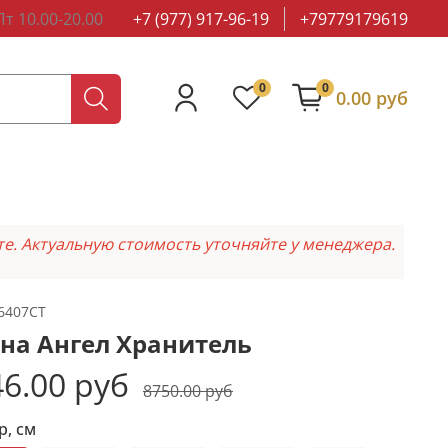
т 10.00-20.00
+7 (977) 917-96-19
+79779179619
0
0
0.00 руб
те. Актуальную стоимость уточняйте у менеджера.
6407CT
на Ангел Хранитель
6.00 руб
8750.00 руб
р, см