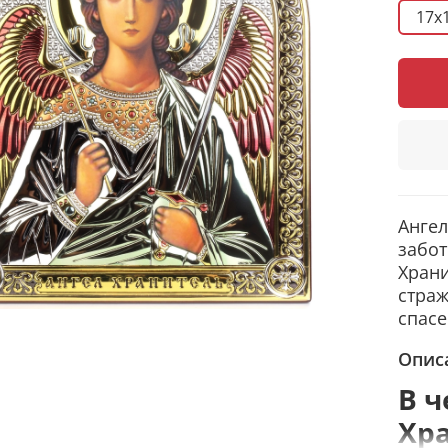
17x
Ангел
забот
Храни
страж
спас
Опис
В ч
Хр