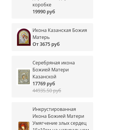
коробке
19990 руб
Икона Казанская Божия
Матерь
От
3675 руб
Серебряная икона
Божией Матери
Казанской
17769 руб
44935.50 руб
Инкрустированная
Икона Божией Матери
Умягчение злых сердец
15х10см на натуральном