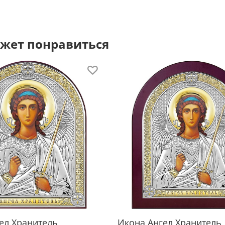
блеск
и цар
жет понравиться
Допол
нанес
икону
Ценны
основ
износ
надол
Не 
ух
ел Хранитель
Икона Ангел Хранитель