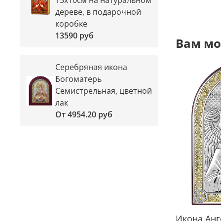
дереве, в подарочной
коробке
13590 руб
Вам мо
Серебряная икона
Богоматерь
Семистрельная, цветной
лак
От
4954.20 руб
Икона Анг