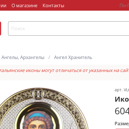
тии
О магазине
Контакты
Пн-П
Ангелы, Архангелы
Ангел Хранитель
тальянские иконы могут отличаться от указанных на сай
арт.
VL
Ико
604
Разме