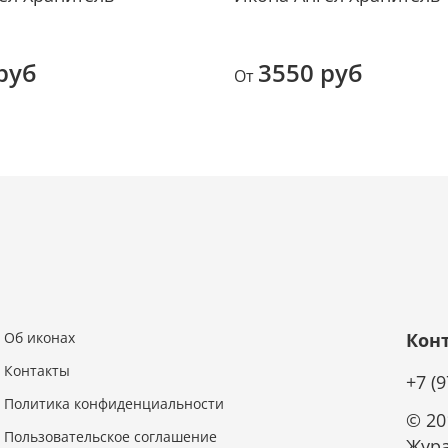
Икона
средс
Доста
руб
3550 руб
От
ткань
радов
Об иконах
Кон
Контакты
+7 (
Политика конфиденциальности
© 20
Пользовательское соглашение
Жура