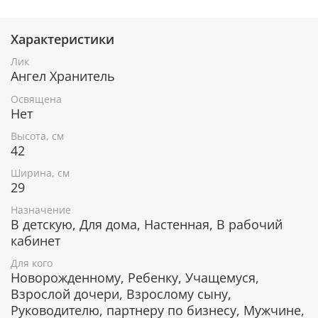
Характеристики
При окончательном оформлении образа
использовались специальные фронтажные грунты,
Лик
выравнивающие лаки и темперные краски. Венец и
Ангел Хранитель
поля иконы вручную украшены рельефным
орнаментом и натуральным жемчугом или
Освящена
полудрагоценными камнями.
Нет
Высота, см
42
В чем помогает икона Ангел Хранитель
Ширина, см
29
В трудных жизненных ситуациях.
Справиться со страхом.
Назначение
Уберегает от несчастий, бед и невзгод.
В детскую, Для дома, Настенная, В рабочий
Наставление на путь истинный.
кабинет
Помощь в работе.
Помощь в личной жизни.
Для кого
Защита от врагов.
Новорожденному, Ребенку, Учащемуся,
Прощение совершенных грехов.
Взрослой дочери, Взрослому сыну,
На удачу.
Руководителю, партнеру по бизнесу, Мужчине,