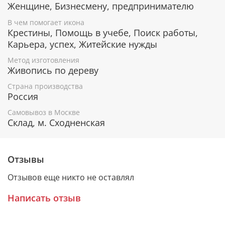
Женщине, Бизнесмену, предпринимателю
В чем помогает икона
Гарантия подлинности
Крестины, Помощь в учебе, Поиск работы,
Карьера, успех, Житейские нужды
К каждому живописному образу прикладывается
номерное свидетельство, в котором подробно
Метод изготовления
расписана вся информация об иконе:
Живопись по дереву
Имя художника,
Страна производства
Материалы, из которых она изготовлена,
Россия
Гарантия соответствия канонам Православной
Самовывоз в Москве
Церкви.
Склад, м. Сходненская
Подарочная упаковка
Отзывы
Каждая икона размещается в красивой деревянной
Отзывов еще никто не оставлял
шкатулке из натурального дерева с откидной
крышкой и замочком.
Написать отзыв
Очень удобно для особого подарка!