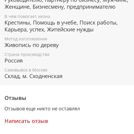
Женщине, Бизнесмену, предпринимателю
В чем помогает икона
Гарантия подлинности
Крестины, Помощь в учебе, Поиск работы,
Карьера, успех, Житейские нужды
К каждому живописному образу прикладывается
номерное свидетельство, в котором подробно
Метод изготовления
расписана вся информация об иконе:
Живопись по дереву
Имя художника,
Страна производства
Материалы, из которых она изготовлена,
Россия
Гарантия соответствия канонам Православной
Самовывоз в Москве
Церкви.
Склад, м. Сходненская
Подарочная упаковка
Отзывы
Каждая икона размещается в красивой деревянной
Отзывов еще никто не оставлял
шкатулке из натурального дерева с откидной
крышкой и замочком.
Написать отзыв
Очень удобно для особого подарка!