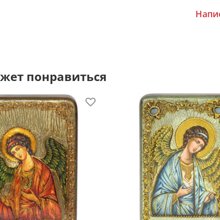
Напи
По
Кажда
шкату
крыш
жет понравиться
Очень
Об
После
младе
Ангел
на пр
спосо