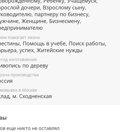
оворожденному, Ребенку, Учащемуся,
берегает от несчастий, бед и невзгод.
зрослой дочери, Взрослому сыну,
аставление на путь истинный.
уководителю, партнеру по бизнесу,
Помощь в работе.
ужчине, Женщине, Бизнесмену,
Помощь в личной жизни.
редпринимателю
ащита от врагов.
Прощение совершенных грехов.
чем помогает икона
а удачу.
рестины, Помощь в учебе, Поиск работы,
арьера, успех, Житейские нужды
тод изготовления
рантия подлинности
ивопись по дереву
рана производства
дому живописному образу прикладывается
оссия
ное свидетельство, в котором подробно
мовывоз в Москве
сана вся информация об иконе:
клад, м. Сходненская
мя художника,
атериалы, из которых она изготовлена,
вы
арантия соответствия канонам Православной
еркви.
ов еще никто не оставлял