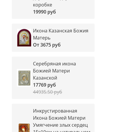
коробке
19990 руб
Икона Казанская Божия
Матерь
От
3675 руб
Серебряная икона
Божией Матери
Казанской
17769 руб
44935.50 руб
Инкрустированная
Икона Божией Матери
Умягчение злых сердец
15х10см на натуральном