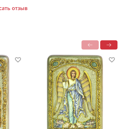
сать отзыв
дарочная упаковка
я икона размещается в красивой деревянной
лке из натурального дерева с откидной
кой и замочком.
 удобно для особого подарка!
раз
 крещения по традиции над кроваткой
нца появляется образ Ангела-хранителя.
-хранитель
невидимо находится при человеке
отяжении всей его жизни, его задача —
бствовать спасению души подопечного.