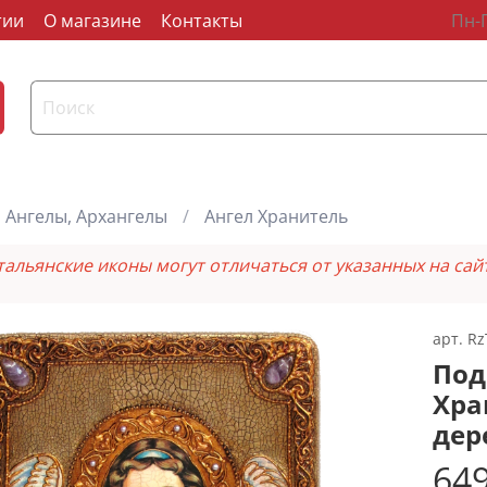
тии
О магазине
Контакты
Пн-П
Ангелы, Архангелы
Ангел Хранитель
тальянские иконы могут отличаться от указанных на сай
арт.
Rz
Под
Хра
дер
649