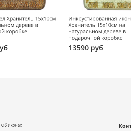
Ангел
благо
за ни
ел Хранитель 15х10см
Инкрустированная икон
Бога,
льном дереве в
Хранитель 15х10см на
вечно
ой коробке
натуральном дереве в
подарочной коробке
Согла
руб
13590 руб
имени
знать
невид
храни
все с
день 
юбиле
Об иконах
Кон