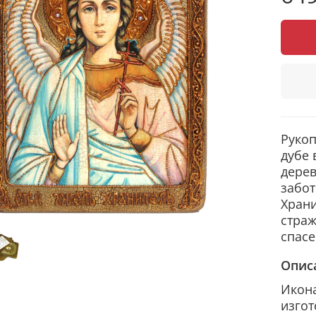
Рукоп
дубе 
дерев
забот
Храни
страж
спас
Опис
Икона
изгот