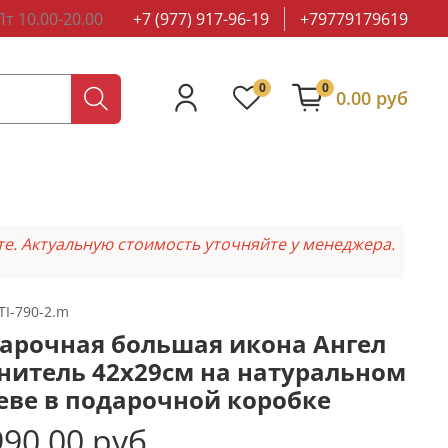
т 10.00-20.00
+7 (977) 917-96-19
+79779179619
0
0
0.00 руб
те. Актуальную стоимость уточняйте у менеджера.
TI-790-2.m
арочная большая икона Ангел
нитель 42х29см на натуральном
еве в подарочной коробке
90.00 руб