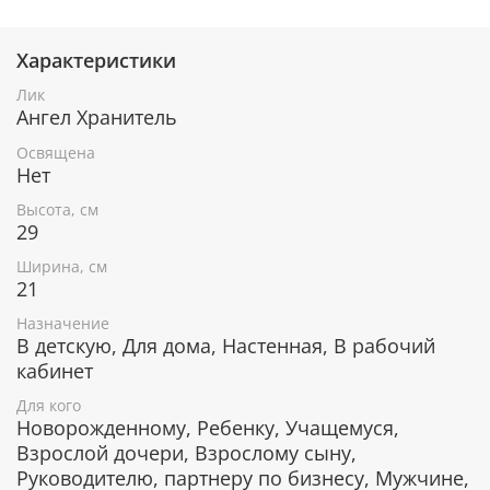
Характеристики
При окончательном оформлении образа
использовались специальные фронтажные грунты,
Лик
выравнивающие лаки и темперные краски. Венец и
Ангел Хранитель
поля иконы вручную украшены рельефным
орнаментом и натуральным жемчугом или
Освящена
полудрагоценными камнями.
Нет
Высота, см
29
В чем помогает икона Ангел Хранитель
Ширина, см
21
В трудных жизненных ситуациях.
Справиться со страхом.
Назначение
Уберегает от несчастий, бед и невзгод.
В детскую, Для дома, Настенная, В рабочий
Наставление на путь истинный.
кабинет
Помощь в работе.
Помощь в личной жизни.
Для кого
Защита от врагов.
Новорожденному, Ребенку, Учащемуся,
Прощение совершенных грехов.
Взрослой дочери, Взрослому сыну,
На удачу.
Руководителю, партнеру по бизнесу, Мужчине,