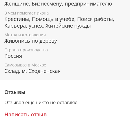
Женщине, Бизнесмену, предпринимателю
В чем помогает икона
Гарантия подлинности
Крестины, Помощь в учебе, Поиск работы,
Карьера, успех, Житейские нужды
К каждому живописному образу прикладывается
номерное свидетельство, в котором подробно
Метод изготовления
расписана вся информация об иконе:
Живопись по дереву
Имя художника,
Страна производства
Материалы, из которых она изготовлена,
Россия
Гарантия соответствия канонам Православной
Самовывоз в Москве
Церкви.
Склад, м. Сходненская
Подарочная упаковка
Отзывы
Каждая икона размещается в красивой деревянной
Отзывов еще никто не оставлял
шкатулке из натурального дерева с откидной
крышкой и замочком.
Написать отзыв
Очень удобно для особого подарка!