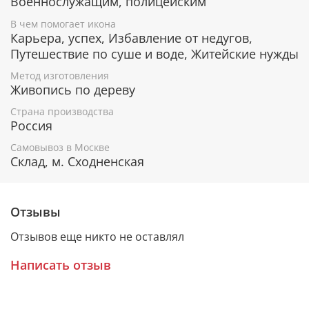
Военнослужащим, полицейским
Защита от аварий, катастроф, различных
катаклизмов.
В чем помогает икона
Карьера, успех, Избавление от недугов,
Защита от краж и недобрых помыслов.
Помощь в новом начинании.
Путешествие по суше и воде, Житейские нужды
Метод изготовления
Живопись по дереву
Архистратиг Михаил
Страна производства
Россия
Святой Михаил является архангелом и возглавляет
святое небесное воинство в борьбе со злом. Его
Самовывоз в Москве
называют архистратигом, то есть главой святого
Склад, м. Сходненская
воинства и почитают покровителем всех воинов.
Отзывы
Гарантия подлинности
Отзывов еще никто не оставлял
К каждому живописному образу прикладывается
номерное свидетельство, в котором подробно
Написать отзыв
расписана вся информация об иконе:
Имя художника,