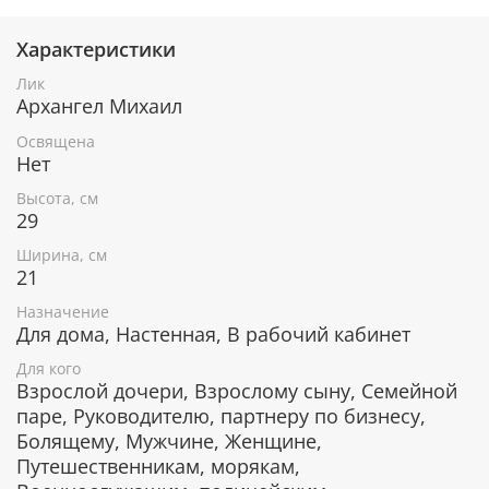
Характеристики
При окончательном оформлении образа
использовались специальные фронтажные грунты,
Лик
выравнивающие лаки и темперные краски. Венец и
Архангел Михаил
поля иконы вручную украшены рельефным
орнаментом и натуральным жемчугом или
Освящена
полудрагоценными камнями.
Нет
Высота, см
29
В чем помогает икона Архангел
Ширина, см
Михаил
21
Символ спасения и надежды.
Назначение
Защищает душу от злых помыслов.
Для дома, Настенная, В рабочий кабинет
Борьба с недугами телесными и душевными.
Для кого
Выбор своего истинного предназначения,
Взрослой дочери, Взрослому сыну, Семейной
правильного пути.
паре, Руководителю, партнеру по бизнесу,
Защита от врагов и зла.
Болящему, Мужчине, Женщине,
Помощь военным.
Помощь в трудных жизненных ситуациях.
Путешественникам, морякам,
Защита в пути.