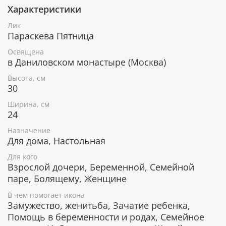
Сохранение мира и благополучия в семейной
Характеристики
жизни.
Лик
Дарование долгожданной беременности.
Параскева Пятница
Покровительница домашнего очага, оберегает
дом.
Освящена
в Даниловском монастыре (Москва)
Икона уже освящена
Высота, см
Лик изготовлен методом УФ-печати в России.
30
Освящен в Даниловском монастыре по всем
Ширина, см
канонам Православной церкви. Икона поставляется
24
в коробке с изображением монастыря, к каждой
иконе прилагается сертификат.
Назначение
Для дома, Настольная
Серебряное покрытие, ценные породы
дерева
Для кого
Взрослой дочери, Беременной, Семейной
Рамка покрыта слоем чистого серебра 925 пробы и
паре, Болящему, Женщине
позолотой. С помощью современных технологий
В чем помогает икона
изделию придается особая рельефность и
Замужество, женитьба, Зачатие ребенка,
выразительность. Икона изготовлена из
металлической пластины Miro Silver, нижний слой
Помощь в беременности и родах, Семейное