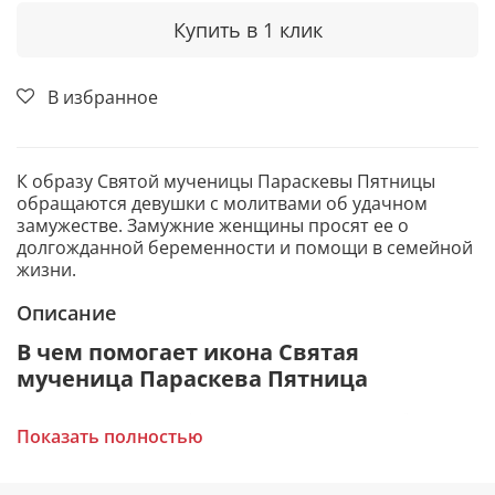
Купить в 1 клик
В избранное
К образу Святой мученицы Параскевы Пятницы
обращаются девушки с молитвами об удачном
замужестве. Замужние женщины просят ее о
долгожданной беременности и помощи в семейной
жизни.
Описание
В чем помогает икона Святая
мученица Параскева Пятница
Исцеление от физических недугов, особенно
Показать полностью
связанных с сильной болью (зубная боль,
лихорадка и т.п.).
Помощь девушкам в поисках хорошего жениха.