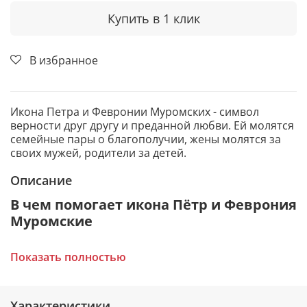
Купить в 1 клик
В избранное
Икона Петра и Февронии Муромских - символ
верности друг другу и преданной любви. Ей молятся
семейные пары о благополучии, жены молятся за
своих мужей, родители за детей.
Описание
В чем помогает икона Пётр и Феврония
Муромские
Зачатие долгожданного ребенка.
Показать полностью
Рождение в семье здоровых детей.
Помощь в беременности и родах.
Помощь в поиске своей второй половинки.
Благословение на брак и укрепление семейных
Характеристики