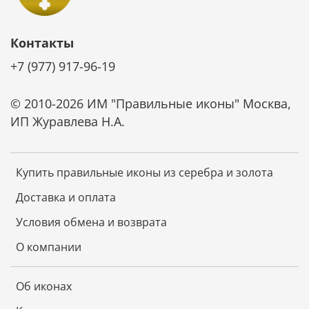
Дополнительную защиту дает прозрачный лак,
нанесенный поверх серебра. Он также защищает
Контакты
икону от царапин и потери блеска.
+7 (977) 917-96-19
Ценные породы дерева, из которых изготовлена
основа иконы, обладают отличной
износостойкостью, не коробятся от времени и
© 2010-2026 ИМ "Правильные иконы" Москва,
надолго сохраняют первозданный вид.
ИП Журавлева Н.А.
Не требует специального ухода
Икона не требует чистки специальными средствами.
Купить правильные иконы из серебра и золота
Она не темнеет от времени. Достаточно просто
смахивать с нее пыль мягкой тканью и беречь от
Доставка и оплата
царапин. И икона будет радовать красотой и
Условия обмена и возврата
блеском долгие годы.
О компании
Об иконах