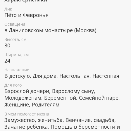
уз.
Лик
Счастье в браке и мир в семье.
Пётр и Февронья
Икона уже освящена
Освящена
в Даниловском монастыре (Москва)
Лик изготовлен методом УФ-печати в России.
Освящен в Даниловском монастыре по всем
Высота, см
канонам Православной церкви. Икона поставляется
30
в коробке с изображением монастыря, к каждой
Ширина, см
иконе прилагается сертификат.
24
Серебряное покрытие, ценные породы
Назначение
дерева
В детскую, Для дома, Настольная, Настенная
Рамка покрыта слоем чистого серебра 925 пробы и
Для кого
позолотой. С помощью современных технологий
Взрослой дочери, Взрослому сыну,
изделию придается особая рельефность и
Молодоженам, Беременной, Семейной паре,
выразительность. Икона изготовлена из
Женщине, Родителям
металлической пластины Miro Silver, нижний слой
которой состоит из алюминия, а верхний - из
В чем помогает икона
серебра. Отдельные элементы покрыты позолотой.
Замужество, женитьба, Венчание, свадьба,
Зачатие ребенка, Помощь в беременности и
Деревянная основа иконы изготавливается из