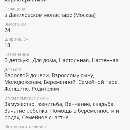
уз.
Освящена
Счастье в браке и мир в семье.
в Даниловском монастыре (Москва)
Икона уже освящена
Высота, см
24
Лик изготовлен методом УФ-печати в России.
Освящен в Даниловском монастыре по всем
Ширина, см
канонам Православной церкви. Икона поставляется
18
в коробке с изображением монастыря, к каждой
Назначение
иконе прилагается сертификат.
В детскую, Для дома, Настольная, Настенная
Серебряное покрытие, ценные породы
Для кого
дерева
Взрослой дочери, Взрослому сыну,
Молодоженам, Беременной, Семейной паре,
Рамка покрыта слоем чистого серебра 925 пробы и
Женщине, Родителям
позолотой. С помощью современных технологий
изделию придается особая рельефность и
В чем помогает икона
выразительность. Икона изготовлена из
Замужество, женитьба, Венчание, свадьба,
металлической пластины Miro Silver, нижний слой
Зачатие ребенка, Помощь в беременности и
которой состоит из алюминия, а верхний - из
родах, Семейное счастье
серебра. Отдельные элементы покрыты позолотой.
Метод изготовления
Деревянная основа иконы изготавливается из