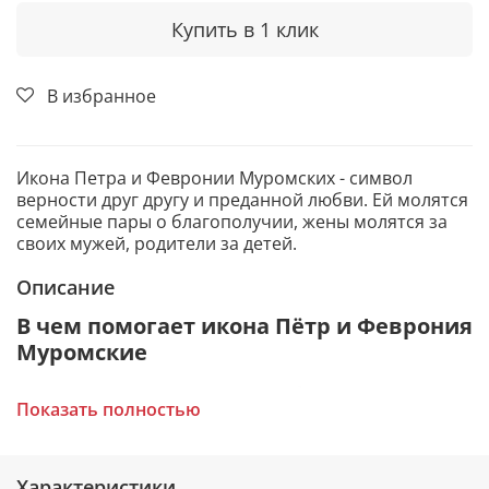
Купить в 1 клик
В избранное
Икона Петра и Февронии Муромских - символ
верности друг другу и преданной любви. Ей молятся
семейные пары о благополучии, жены молятся за
своих мужей, родители за детей.
Описание
В чем помогает икона Пётр и Феврония
Муромские
Зачатие долгожданного ребенка.
Показать полностью
Рождение в семье здоровых детей.
Помощь в беременности и родах.
Помощь в поиске своей второй половинки.
Благословение на брак и укрепление семейных
Характеристики