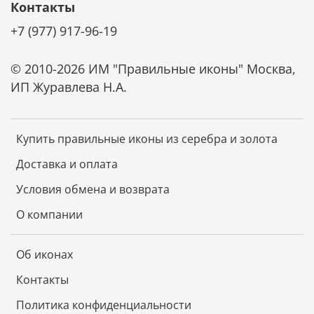
Контакты
Не требует специального ухода
+7 (977) 917-96-19
Икона не требует чистки специальными средствами.
Она не темнеет от времени. Достаточно просто
© 2010-2026 ИМ "Правильные иконы" Москва,
смахивать с нее пыль мягкой тканью и беречь от
ИП Журавлева Н.А.
царапин. И икона будет радовать красотой и
блеском долгие годы.
Купить правильные иконы из серебра и золота
Доставка и оплата
Условия обмена и возврата
О компании
Об иконах
Контакты
Политика конфиденциальности