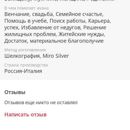
Серебряное покрытие, ценные породы
В чем помогает икона
дерева
Венчание, свадьба, Семейное счастье,
Помощь в учебе, Поиск работы, Карьера,
Рамка изготовлена в Италии, покрыта слоем
чистого серебра 999 пробы. С помощью
успех, Избавление от недугов, Решение
современных технологий изделию придается
жилищных проблем, Житейские нужды,
особая рельефность и выразительность. Икона
Достаток, материальное благополучие
изготовлена из металлической пластины Miro Silver,
нижний слой которой состоит из аллюминия, а
Метод изготовления
Шелкография, Miro Silver
верхний - из серебра. Отдельные элементы покрыты
искусственной позолотой.
Страна производства
Россия-Италия
Деревянная основа иконы изготавливается из
наиболее ценных пород лиственных деревьв.
Отзывы
Дерево окуме и ореховое дерево отличаются
благородным цветом и фактурой.
Отзывов еще никто не оставлял
Написать отзыв
Защита от царапин и потери блеска