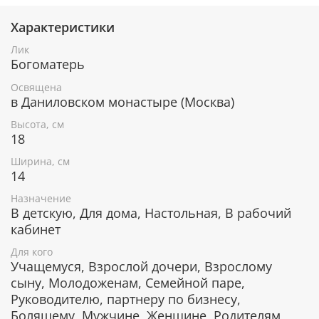
Защита всех членов семьи от болезней и
недугов.
Характеристики
Сохранение мира, защита страны от врагов.
Лик
Исцеление телесных и духовных недугов.
Богоматерь
Обретение любви и счастливого замужества.
Прибавление достатка неимущим.
Освящена
Обретение жилья для бездомных.
в Даниловском монастыре (Москва)
Избавление от уныния и грусти.
Помощь в учебе и работе.
Высота, см
Помощь в новых начинаниях.
18
Ширина, см
14
Икона уже освящена
Назначение
В детскую, Для дома, Настольная, В рабочий
кабинет
Лик изготовлен методом шелкографии в России, в
Для кого
Даниловском монастыре. Освящен по всем канонам
Учащемуся, Взрослой дочери, Взрослому
Православной церкви. Икона поставляется в
сыну, Молодоженам, Семейной паре,
коробке с изображением монастыря, к каждой
Руководителю, партнеру по бизнесу,
иконе прилагается сертификат.
Болящему, Мужчине, Женщине, Родителям