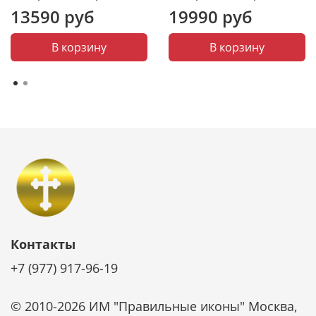
13590 руб
19990 руб
Икона не требует чистки специальными средствами.
Она не темнеет от времени. Достаточно просто
В корзину
В корзину
смахивать с нее пыль мягкой тканью и беречь от
царапин. И икона будет радовать красотой и
блеском долгие годы.
Контакты
+7 (977) 917-96-19
© 2010-2026 ИМ "Правильные иконы" Москва,