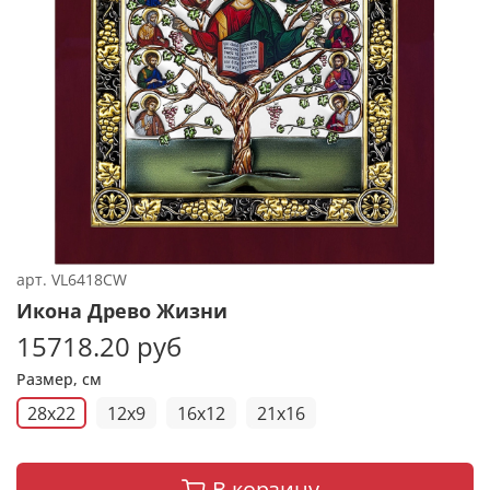
арт.
VL6418CW
Икона Древо Жизни
15718.20 руб
Размер, см
28x22
12x9
16x12
21x16
В корзину