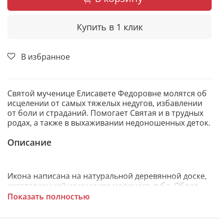
Купить в 1 клик
В избранное
Святой мученице Елисавете Федоровне молятся об
исцелении от самых тяжелых недугов, избавлении
от боли и страданий. Помогает Святая и в трудных
родах, а также в выхаживании недоношенных деток.
Описание
Икона написана на натуральной деревянной доске,
изготовленной из массива мореного дуба. Образ
откопирован с авторского списка методом,
Показать полностью
получившим одобрение русской православной
церкви.