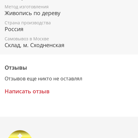
Метод изготовления
Живопись по дереву
Гарантия подлинности
Страна производства
К каждому живописному образу прикладывается
Россия
номерное свидетельство, в котором подробно
Самовывоз в Москве
расписана вся информация об иконе:
Склад, м. Сходненская
Имя художника,
Материалы, из которых она изготовлена,
Гарантия соответствия канонам Православной
Отзывы
Церкви.
Отзывов еще никто не оставлял
Написать отзыв
Подарочная упаковка
Каждая икона размещается в красивой деревянной
шкатулке из натурального дерева с откидной
крышкой и замочком.
Очень удобно для особого подарка!