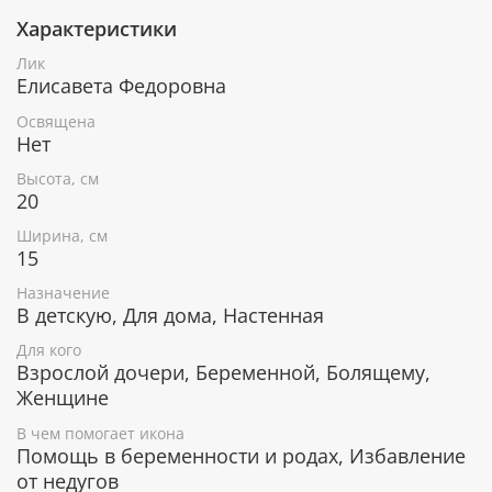
Характеристики
Лик
При окончательном оформлении образа
Елисавета Федоровна
использовались специальные фронтажные грунты,
выравнивающие лаки и темперные краски. Венец и
Освящена
поля иконы вручную украшены рельефным
Нет
орнаментом и натуральным жемчугом или
Высота, см
полудрагоценными камнями.
20
Ширина, см
15
В чем помогает икона Елисавета
Преподобномученица
Назначение
В детскую, Для дома, Настенная
Исцеление от тяжелых недугов.
Для кого
Исцеление от женских заболеваний, в том
Взрослой дочери, Беременной, Болящему,
числе онкологических.
Женщине
Избавление от боли, мук и страданий.
Помощь в трудных родах.
В чем помогает икона
Помощь в рождении и выхаживании
Помощь в беременности и родах, Избавление
недоношенных детей.
от недугов