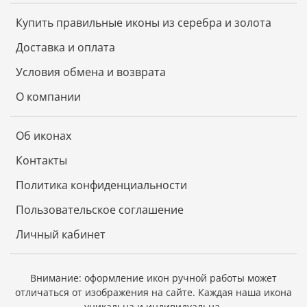
понижаться, и скоро свирепствовавшая болезнь
совершенно прекратилась.
Купить правильные иконы из серебра и золота
«Семистрельная» икона Божией Матери написана
Доставка и оплата
на холсте, наклеенном на доску, и свое
наименование получила от самого изображения.
Условия обмена и возврата
Богоматерь на ней изображена без Предвечного
О компании
Младенца, Одна, пронзенная семью стрелами или
мечами — четыре с левой стороны и три с правой.
Живопись этой иконы носит на себе явные следы
Об иконах
давнего происхождения, и знатоки утверждают, что
она написана около 500 лет тому назад. Несмотря
Контакты
на такую давность, живопись прекрасно
сохраняется и до сих пор.
Политика конфиденциальности
С этой «Семистрельной» иконы Богородицы был
Пользовательское соглашение
сделан один точный список, который также
Личный кабинет
прославился чудесами. Он хранится ныне в городе
Вологде, в приходской церкви прп. Димитрия
Прилуцкого, что на Наволоке.
Внимание: оформление икон ручной работы может
Наконец, упомянем еще об одной иконе Божией
отличаться от изображения на сайте.
Каждая наша икона
Матери, которая называется «Симеоново
уникальна и индивидуальна.