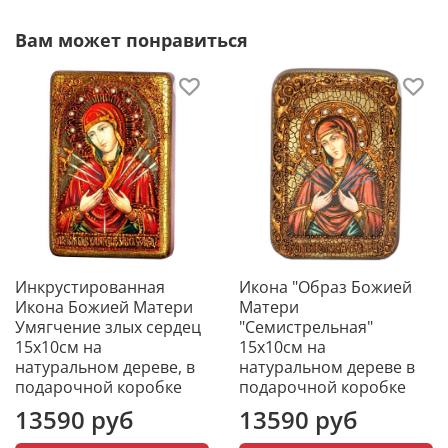
Вам может понравиться
Именуемый так образ Богоматери находится в
Тошенской Иоанно-Богословской Семистрельной
церкви, на погосте, расположенном недалеко от г.
Вологды, на берегу реки Тошни.
О первом прославлении «Семистрельной» иконы
Богоматери сохранилось следующее предание.
Один крестьянин Кадниковского уезда Вологодской
губернии в продолжение многих лет страдал
болезненной хромотой и расслаблением. Все
средства, которые он употреблял для лечения своей
болезни, не приносили ему никакой помощи. Не
человеческая помощь, а помощь Богоматери
Инкрустированная
Икона "Образ Божией
вернула этому крестьянину здоровье. Однажды он
Икона Божией Матери
Матери
во сне услышал голос, повелевавший ему отыскать
Умягчение злых сердец
"Семистрельная"
на колокольне Иоанно-Богословской церкви икону
15х10см на
15х10см на
Богоматери и помолиться перед ней, и тогда он
натуральном дереве, в
натуральном дереве в
получит исцеление от своей болезни. Крестьянин
подарочной коробке
подарочной коробке
два раза приходил в церковь, но его не пускали на
13590 руб
13590 руб
колокольню, так как не верили рассказу его о своем
сновидении. Он пришел в третий раз. Видя его