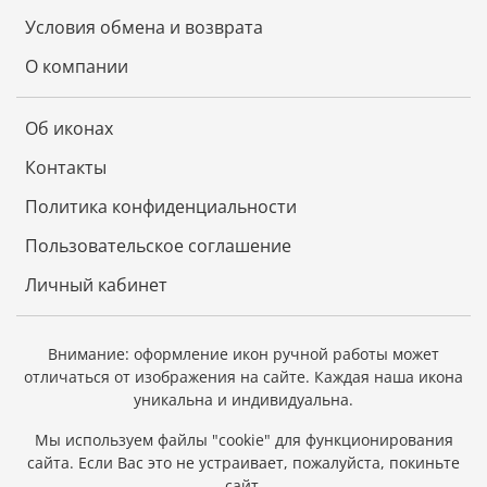
Условия обмена и возврата
К каждой иконе прилагается номерное
свидетельство с полной информацией о ней.
О компании
Икона - лучший подарок, потому что, даря
икону, мы выражаем человеку высшую степень
Об иконах
христианской любви – пожелание спасения
души.
Контакты
Политика конфиденциальности
Пользовательское соглашение
Личный кабинет
Внимание: оформление икон ручной работы может
отличаться от изображения на сайте.
Каждая наша икона
уникальна и индивидуальна.
Мы используем файлы "cookie" для функционирования
сайта.
Если Вас это не устраивает, пожалуйста, покиньте
сайт.