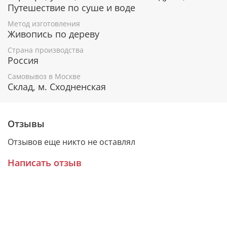
Путешествие по суше и воде
К каждому живописному образу прикладывается
номерное свидетельство, в котором подробно
Метод изготовления
Живопись по дереву
расписана вся информация об иконе:
Страна производства
Имя художника,
Россия
Материалы, из которых она изготовлена,
Гарантия соответствия канонам Православной
Самовывоз в Москве
Церкви.
Склад, м. Сходненская
Подарочная упаковка
Отзывы
Каждая икона размещается в красивой деревянной
Отзывов еще никто не оставлял
шкатулке из натурального дерева с откидной
крышкой и замочком.
Написать отзыв
Очень удобно для особого подарка!
Образ