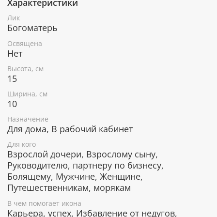
Характеристики
При окончательном оформлении образа
использовались специальные фронтажные грунты,
Лик
выравнивающие лаки и темперные краски. Венец и
Богоматерь
поля иконы вручную украшены рельефным
орнаментом и натуральным жемчугом или
Освящена
полудрагоценными камнями.
Нет
Высота, см
15
В чем помогает икона "Успение
Ширина, см
Пресвятой Богородицы"
10
Преодоление страха смерти.
Назначение
Исцеление даже от самых тяжелых недугов.
Для дома, В рабочий кабинет
Наставление на путь истинный.
Для кого
Избавление от зла и напастей.
Взрослой дочери, Взрослому сыну,
Обретение душевного покоя.
Руководителю, партнеру по бизнесу,
Помощь в делах.
Болящему, Мужчине, Женщине,
Защита в пути.
Путешественникам, морякам
В чем помогает икона
Гарантия подлинности
Карьера, успех, Избавление от недугов,