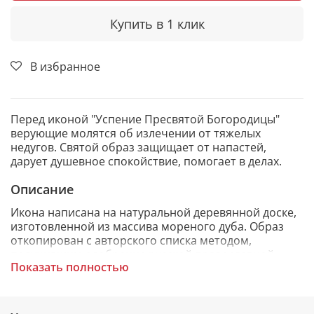
Купить в 1 клик
В избранное
Перед иконой "Успение Пресвятой Богородицы"
верующие молятся об излечении от тяжелых
недугов. Святой образ защищает от напастей,
дарует душевное спокойствие, помогает в делах.
Описание
Икона написана на натуральной деревянной доске,
изготовленной из массива мореного дуба. Образ
откопирован с авторского списка методом,
получившим одобрение русской православной
Показать полностью
церкви.