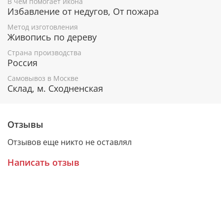
В чем помогает икона
Избавление от недугов, От пожара
Гарантия подлинности
Метод изготовления
Живопись по дереву
К каждому живописному образу прикладывается
номерное свидетельство, в котором подробно
Страна производства
расписана вся информация об иконе:
Россия
Имя художника,
Самовывоз в Москве
Склад, м. Сходненская
Материалы, из которых она изготовлена,
Гарантия соответствия канонам Православной
Церкви.
Отзывы
Отзывов еще никто не оставлял
Подарочная упаковка
Написать отзыв
Каждая икона размещается в красивой деревянной
шкатулке из натурального дерева с откидной
крышкой и замочком.
Очень удобно для особого подарка!