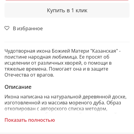
Купить в 1 клик
В избранное
Чудотворная икона Божией Матери "Казанская" -
поистине народная любимица. Ее просят об
исцелении от различных хворей, о помощи в
тяжелые времена. Помогает она и в защите
Отечества от врагов.
Описание
Икона написана на натуральной деревянной доске,
изготовленной из массива мореного дуба. Образ
откопирован с авторского списка методом,
получившим одобрение русской православной
Показать полностью
церкви.