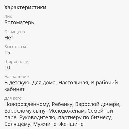
Характеристики
При окончательном оформлении образа
использовались специальные фронтажные грунты,
Лик
выравнивающие лаки и темперные краски. Венец и
Богоматерь
поля иконы вручную украшены рельефным
орнаментом и натуральным жемчугом или
Освящена
полудрагоценными камнями.
Нет
Высота, см
15
В чем помогает икона Богоматери
Ширина, см
"Казанская"
10
Назначение
От телесных недугов, проблем со зрением.
В детскую, Для дома, Настольная, В рабочий
Для духовного прозрения, в поисках верного
пути.
кабинет
Бережет от совершения ошибок.
Для кого
Помогает военным, защищающим свою
Новорожденному, Ребенку, Взрослой дочери,
Родину, оберегает землю от врагов.
Взрослому сыну, Молодоженам, Семейной
Дарует счастье молодоженам - этой иконой
паре, Руководителю, партнеру по бизнесу,
благословляют молодых.
Семейным парам помогает избежать ссор и
Болящему, Мужчине, Женщине
раздоров.