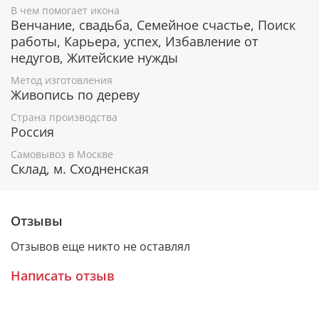
В чем помогает икона
Особо благосклонно относится к детям:
Венчание, свадьба, Семейное счастье, Поиск
защищает их от несчастий и печалей.
работы, Карьера, успех, Избавление от
недугов, Житейские нужды
Гарантия подлинности
Метод изготовления
Живопись по дереву
К каждому живописному образу прикладывается
Страна производства
номерное свидетельство, в котором подробно
Россия
расписана вся информация об иконе:
Самовывоз в Москве
Имя художника,
Склад, м. Сходненская
Материалы, из которых она изготовлена,
Гарантия соответствия канонам Православной
Церкви.
Отзывы
Отзывов еще никто не оставлял
Подарочная упаковка
Написать отзыв
Каждая икона размещается в красивой деревянной
шкатулке из натурального дерева с откидной
крышкой и замочком.