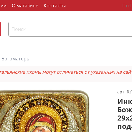
тии
О магазине
Контакты
Пн-П
Богоматерь
тальянские иконы могут отличаться от указанных на сай
арт.
Rz
Инк
Бож
29х
под