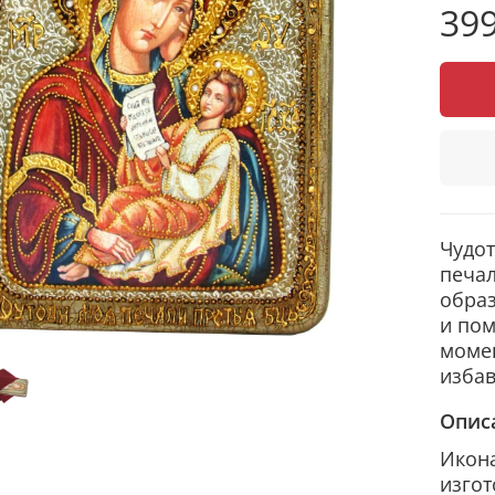
399
Чудот
печал
образ
и пом
момен
избав
Опис
Икона
изгот