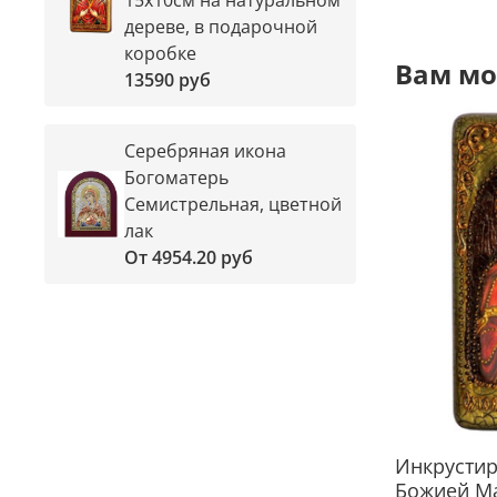
дереве, в подарочной
коробке
Вам мо
13590 руб
Серебряная икона
Богоматерь
Семистрельная, цветной
лак
От
4954.20 руб
Инкрусти
Божией Ма