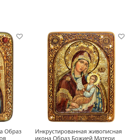
дарочная упаковка
я икона размещается в красивой деревянной
лке из натурального дерева с откидной
кой и замочком.
 удобно для особого подарка!
раз
чение злых сердец»? Сколько в одном
нии этой иконы надежды — надежды на то,
удет когда-нибудь торжествовать правда на
, что люди станут добры и милосердны,
т любить друг друга. И как трудно это в нашем
а Образ
Инкрустированная живописная
оченном мире, и подчас только вид чужого
оя
икона Образ Божией Матери