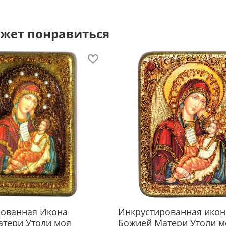
По
жет понравиться
Кажда
шкату
крыш
Очень
Об
«Умяг
назва
что б
земле
стану
рованная Икона
Инкрустированная икон
ожест
тери Утоли моя
Божией Матери Утоли м