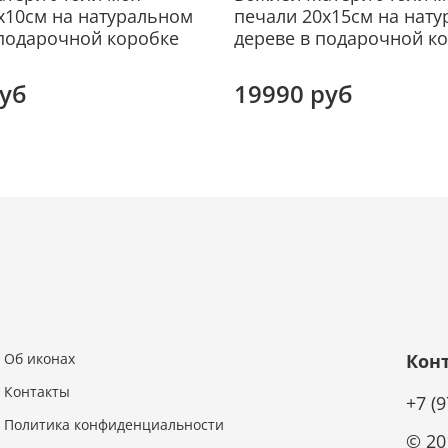
страд
х10см на натуральном
печали 20х15см на нат
злое 
 подарочной коробке
дереве в подарочной к
Эту и
руб
19990 руб
Как п
Симе
Святы
вот к
рожде
Иерус
вдохн
(отку
знаме
завер
как М
отпущ
Об иконах
Кон
Твоем
Контакты
+7 (
свято
Политика конфиденциальности
обра
© 20