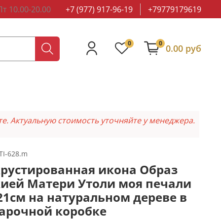
т 10.00-20.00
+7 (977) 917-96-19
+79779179619
0
0
0.00 руб
те. Актуальную стоимость уточняйте у менеджера.
TI-628.m
рустированная икона Образ
ией Матери Утоли моя печали
21см на натуральном дереве в
арочной коробке