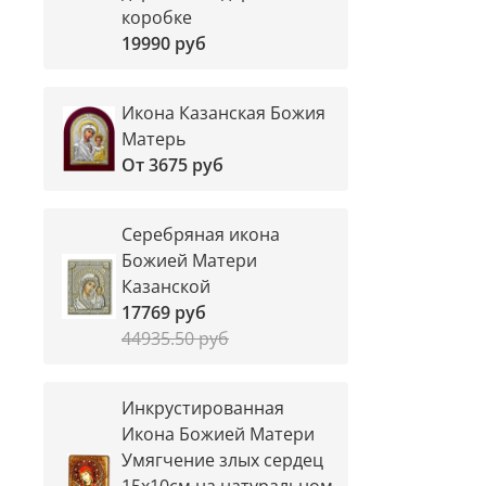
коробке
19990 руб
Икона Казанская Божия
Матерь
От
3675 руб
Серебряная икона
Божией Матери
Казанской
17769 руб
44935.50 руб
Инкрустированная
Икона Божией Матери
Умягчение злых сердец
15х10см на натуральном