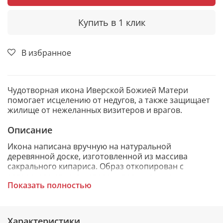
Купить в 1 клик
В избранное
Чудотворная икона Иверской Божией Матери
помогает исцелению от недугов, а также защищает
жилище от нежеланных визитеров и врагов.
Описание
Икона написана вручную на натуральной
деревянной доске, изготовленной из массива
сакрального кипариса. Образ откопирован с
авторского списка методом, получившим
Показать полностью
одобрение русской православной церкви.
Характеристики
При написании образа использовались