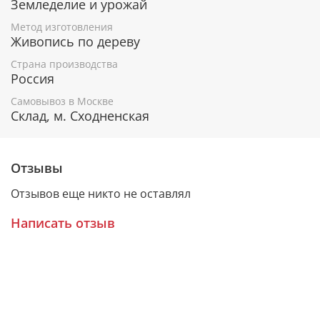
Земледелие и урожай
Умножение плодородия земли.
Метод изготовления
Живопись по дереву
Гарантия подлинности
Страна производства
Россия
К каждому живописному образу прикладывается
номерное свидетельство, в котором подробно
Самовывоз в Москве
расписана вся информация об иконе:
Склад, м. Сходненская
Имя художника,
Материалы, из которых она изготовлена,
Отзывы
Гарантия соответствия канонам Православной
Церкви.
Отзывов еще никто не оставлял
Написать отзыв
Подарочная упаковка
Каждая икона размещается в красивой деревянной
шкатулке из натурального дерева с откидной
крышкой и замочком.
Очень удобно для особого подарка!