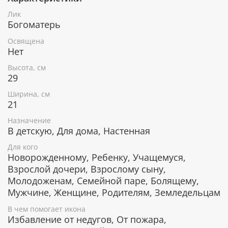
специальные фронтажные грунты, выравнивающие
Лик
лаки и темперные краски. Венец и поля иконы
Богоматерь
вручную украшены рельефным орнаментом и
натуральным жемчугом или полудрагоценными
Освящена
камнями.
Нет
Высота, см
29
В чем помогает икона Божия Матерь
Ширина, см
Иверская
21
Избавление от физических недугов, исцеление
Назначение
родных.
В детскую, Для дома, Настенная
Обретение покоя душевнобольными людьми и
Для кого
их родными.
Новорожденному, Ребенку, Учащемуся,
От тяжести на сердце, душевной боли, тревоги
Взрослой дочери, Взрослому сыну,
и беспокойства.
Молодоженам, Семейной паре, Болящему,
Сохранение жилища, защита от врагов.
Защита от пожаров, землетрясений и других
Мужчине, Женщине, Родителям, Земледельцам
катаклизмов.
В чем помогает икона
Покровительство детям, материнская молитва
Избавление от недугов, От пожара,
дает ребенку защиту Пресвятой Богородицы.