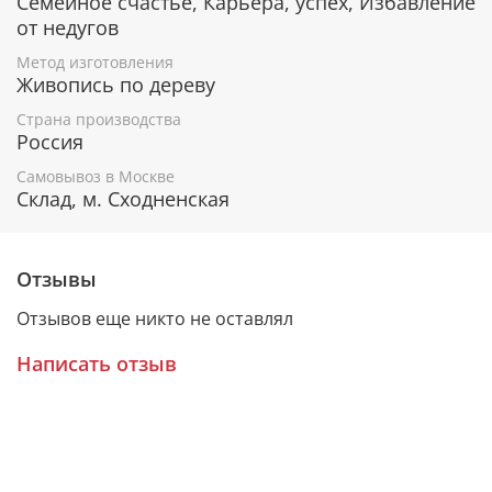
Семейное счастье, Карьера, успех, Избавление
К каждому живописному образу прикладывается
от недугов
номерное свидетельство, в котором подробно
расписана вся информация об иконе:
Метод изготовления
Живопись по дереву
Имя художника,
Страна производства
Материалы, из которых она изготовлена,
Россия
Гарантия соответствия канонам Православной
Церкви.
Самовывоз в Москве
Склад, м. Сходненская
Подарочная упаковка
Отзывы
Каждая икона размещается в красивой деревянной
шкатулке из натурального дерева с откидной
Отзывов еще никто не оставлял
крышкой и замочком.
Написать отзыв
Очень удобно для особого подарка!
Образ