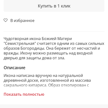
Купить в 1 клик
В избранное
Чудотворная икона Божией Матери
"Семистрельная" считается одним из самых сильных
образов Богородицы. Она бережет от несчастий и
вражды. Икону можно размещать над входной
дверью для защиты дома от зла.
Описание
Икона написана вручную на натуральной
деревянной доске, изготовленной из массива
сакрального кипариса. Образ откопирован с
авторского списка методом, получившим
Показать полностью
одобрение русской православной церкви.