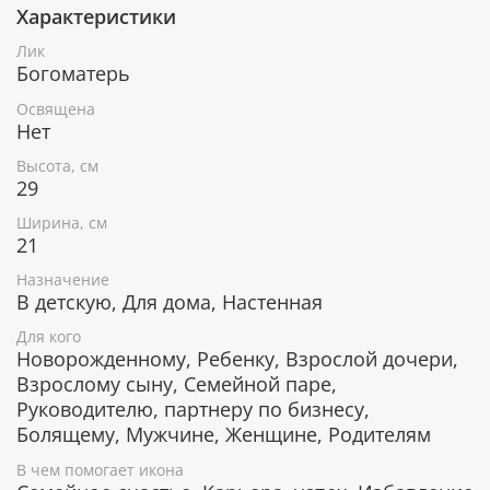
Характеристики
При окончательном оформлении образа
использовались специальные фронтажные грунты,
Лик
выравнивающие лаки и темперные краски. Венец и
Богоматерь
поля иконы вручную украшены рельефным
орнаментом, полудрагоценными камнями и
Освящена
натуральным жемчугом.
Нет
Высота, см
29
В чем помогает икона Богоматери
Ширина, см
"Семистрельная"
21
От телесных недугов.
Назначение
От вспышек гнева, раздражения, ссор.
В детскую, Для дома, Настенная
Приносит мир и покой в семью, помогает
Для кого
избежать конфликтов и непонимания.
Новорожденному, Ребенку, Взрослой дочери,
Защищает дом от людей со злыми помыслами.
Взрослому сыну, Семейной паре,
Помогает в трудные времена.
Руководителю, партнеру по бизнесу,
Болящему, Мужчине, Женщине, Родителям
Гарантия подлинности
В чем помогает икона