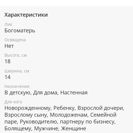
пути.
Бережет от совершения ошибок.
Помогает военным, защищающим свою
Характеристики
Родину, оберегает землю от врагов.
Лик
Дарует счастье молодоженам - этой иконой
Богоматерь
благословляют молодых.
Семейным парам помогает избежать ссор и
Освящена
раздоров.
Нет
Особо благосклонно относится к детям:
защищает их от несчастий и печалей.
Высота, см
18
Ширина, см
Серебряное покрытие, ценные породы
14
дерева
Назначение
В детскую, Для дома, Настенная
Икона покрыта слоем чистого серебра 999 пробы. С
помощью современных технологий изделию
Для кого
придается особая рельефность и выразительность.
Новорожденному, Ребенку, Взрослой дочери,
Икона изготовлена из металлической пластины Miro
Взрослому сыну, Молодоженам, Семейной
Silver, нижний слой которой состоит из аллюминия,
паре, Руководителю, партнеру по бизнесу,
а верхний - из серебра.
Болящему, Мужчине, Женщине