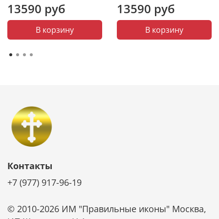
13590 руб
13590 руб
Покровительство святого: Иисусу Христу молятся во
спасение душ наших и за отпущение всех земных
грехов.
В корзину
В корзину
Церкви: Храм Христа Спасителя, г. Москва, ул.
Волхонка, 15
Контакты
+7 (977) 917-96-19
© 2010-2026 ИМ "Правильные иконы" Москва,