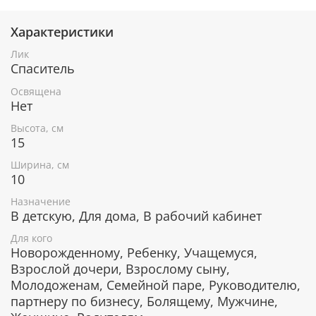
Характеристики
При окончательном оформлении образа
использовались специальные фронтажные грунты,
Лик
выравнивающие лаки и темперные краски. Венец и
Спаситель
поля иконы вручную украшены рельефным
орнаментом и натуральным жемчугом или
Освящена
полудрагоценными камнями.
Нет
Высота, см
15
В чем помогает икона Спасителя
Ширина, см
Иисуса Христа
10
От тяжелых телесных недугов.
Назначение
От завистливых, злых и хитрых людей.
В детскую, Для дома, В рабочий кабинет
Дает здоровье детям.
Для кого
Приносит мир и благодать в семью.
Новорожденному, Ребенку, Учащемуся,
Дарует силы в трудных ситуациях в быту и на
Взрослой дочери, Взрослому сыну,
работе.
Молодоженам, Семейной паре, Руководителю,
Помогает справиться с любой бедой.
партнеру по бизнесу, Болящему, Мужчине,