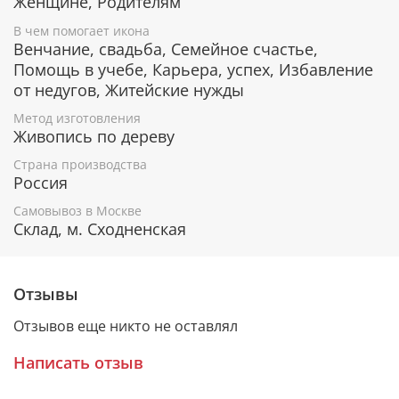
Женщине, Родителям
Гарантия подлинности
В чем помогает икона
Венчание, свадьба, Семейное счастье,
К каждому живописному образу прикладывается
Помощь в учебе, Карьера, успех, Избавление
номерное свидетельство, в котором подробно
от недугов, Житейские нужды
расписана вся информация об иконе:
Метод изготовления
Имя художника,
Живопись по дереву
Материалы, из которых она изготовлена,
Гарантия соответствия канонам Православной
Страна производства
Церкви.
Россия
Самовывоз в Москве
Склад, м. Сходненская
Подарочная упаковка
Каждая икона размещается в красивой деревянной
Отзывы
шкатулке из натурального дерева с откидной
крышкой и замочком.
Отзывов еще никто не оставлял
Очень удобно для особого подарка!
Написать отзыв