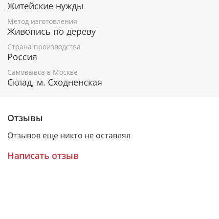
Житейские нужды
К каждому живописному образу прикладывается
Метод изготовления
номерное свидетельство, в котором подробно
Живопись по дереву
расписана вся информация об иконе:
Страна производства
Имя художника,
Россия
Материалы, из которых она изготовлена,
Гарантия соответствия канонам Православной
Самовывоз в Москве
Церкви.
Склад, м. Сходненская
Подарочная упаковка
Отзывы
Каждая икона размещается в красивой деревянной
Отзывов еще никто не оставлял
шкатулке из натурального дерева с откидной
крышкой и замочком.
Написать отзыв
Очень удобно для особого подарка!
Образ