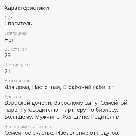
Характеристики
При окончательном оформлении образа
использовались специальные фронтажные грунты,
Лик
выравнивающие лаки и темперные краски. Венец и
Спаситель
поля иконы вручную украшены рельефным
орнаментом и натуральным жемчугом или
Освящена
полудрагоценными камнями.
Нет
Высота, см
29
В чем помогает икона Сретение
Ширина, см
Господне
21
Оберегающая, помогающая в любых вопросах
Назначение
и проблемах.
Для дома, Настенная, В рабочий кабинет
Наполняет душу верой и смыслом.
Для кого
Помогает видеть тайный смысл в любом
Взрослой дочери, Взрослому сыну, Семейной
событии и действиях других людей.
паре, Руководителю, партнеру по бизнесу,
Избавление от телесных и душевных недугов.
Болящему, Мужчине, Женщине, Родителям
В чем помогает икона
Гарантия подлинности
Семейное счастье, Избавление от недугов,