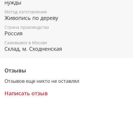
Гарантия подлинности
нужды
Метод изготовления
К каждому живописному образу прикладывается
Живопись по дереву
номерное свидетельство, в котором подробно
расписана вся информация об иконе:
Страна производства
Россия
Имя художника,
Материалы, из которых она изготовлена,
Самовывоз в Москве
Гарантия соответствия канонам Православной
Склад, м. Сходненская
Церкви.
Отзывы
Подарочная упаковка
Отзывов еще никто не оставлял
Каждая икона размещается в красивой деревянной
шкатулке из натурального дерева с откидной
Написать отзыв
крышкой и замочком.
Очень удобно для особого подарка!
Образ