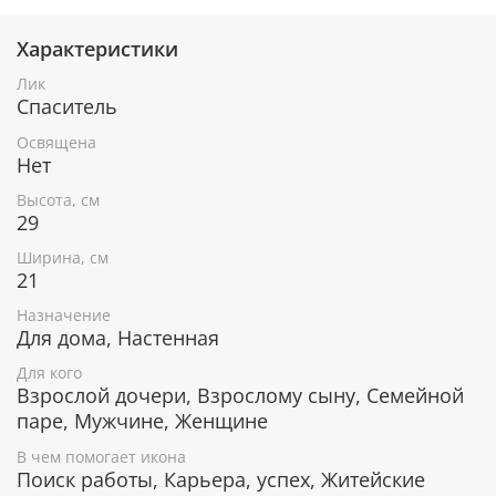
Характеристики
При окончательном оформлении образа
использовались специальные фронтажные грунты,
Лик
выравнивающие лаки и темперные краски. Венец и
Спаситель
поля иконы вручную украшены рельефным
орнаментом и натуральным жемчугом или
Освящена
полудрагоценными камнями.
Нет
Высота, см
29
В чем помогает икона "Святая Троица"
Ширина, см
21
Найти решение проблем, верный путь.
Преодолеть различные испытания.
Назначение
Утишить переживания, гнетущее
Для дома, Настенная
беспокойство.
Для кого
Обрести надежду в трудных жизненных
Взрослой дочери, Взрослому сыну, Семейной
ситуациях.
Освободиться от гнева и негатива.
паре, Мужчине, Женщине
В чем помогает икона
Поиск работы, Карьера, успех, Житейские