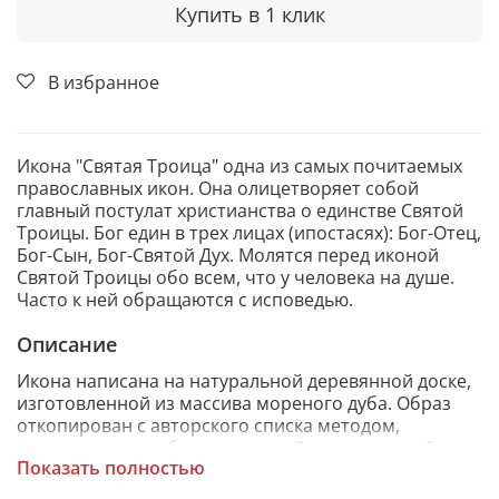
Купить в 1 клик
В избранное
Икона "Святая Троица" одна из самых почитаемых
православных икон. Она олицетворяет собой
главный постулат христианства о единстве Святой
Троицы. Бог един в трех лицах (ипостасях): Бог-Отец,
Бог-Сын, Бог-Святой Дух. Молятся перед иконой
Святой Троицы обо всем, что у человека на душе.
Часто к ней обращаются с исповедью.
Описание
Икона написана на натуральной деревянной доске,
изготовленной из массива мореного дуба. Образ
откопирован с авторского списка методом,
получившим одобрение русской православной
Показать полностью
церкви.