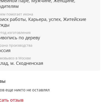
емейной паре, Мужчине, Женщине,
Утишить переживания, гнетущее
одителям
еспокойство.
брести надежду в трудных жизненных
чем помогает икона
итуациях.
оиск работы, Карьера, успех, Житейские
свободиться от гнева и негатива.
ужды
тод изготовления
ивопись по дереву
рантия подлинности
рана производства
оссия
дому живописному образу прикладывается
мовывоз в Москве
ное свидетельство, в котором подробно
клад, м. Сходненская
сана вся информация об иконе:
мя художника,
вы
атериалы, из которых она изготовлена,
арантия соответствия канонам Православной
ов еще никто не оставлял
еркви.
сать отзыв