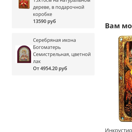
дереве, в подарочной
коробке
13590 руб
Вам мо
Серебряная икона
Богоматерь
Семистрельная, цветной
лак
От
4954.20 руб
Инкрусти