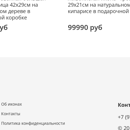
ица 42х29см на
29х21см на натурально
Для 
ом дереве в
кипарисе в подарочной
звуча
ой коробке
гово
руб
99990 руб
Образ
подар
свад
семей
родит
течен
святы
«Иван
Икон
Об иконах
Кон
икон
степ
Контакты
+7 (
спас
Политика конфиденциальности
© 20