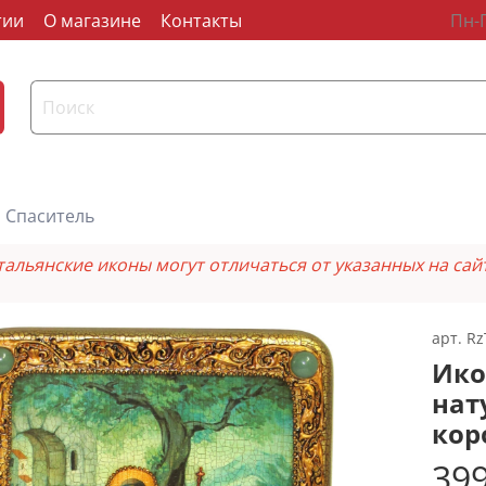
тии
О магазине
Контакты
Пн-П
Спаситель
тальянские иконы могут отличаться от указанных на сай
арт.
Rz
Ико
нат
кор
399