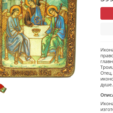
Икона
право
главн
Троиц
Отец,
иконо
душе.
Опис
Икона
изгот