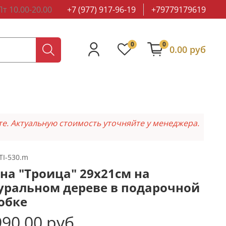
т 10.00-20.00
+7 (977) 917-96-19
+79779179619
0
0
0.00 руб
те. Актуальную стоимость уточняйте у менеджера.
TI-530.m
на "Троица" 29х21см на
уральном дереве в подарочной
обке
90.00 руб