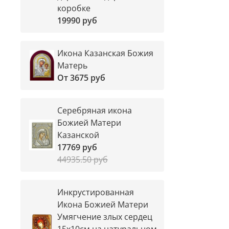
коробке
19990 руб
Икона Казанская Божия
Матерь
От
3675 руб
Серебряная икона
Божией Матери
Казанской
17769 руб
44935.50 руб
Инкрустированная
Икона Божией Матери
Умягчение злых сердец
15х10см на натуральном