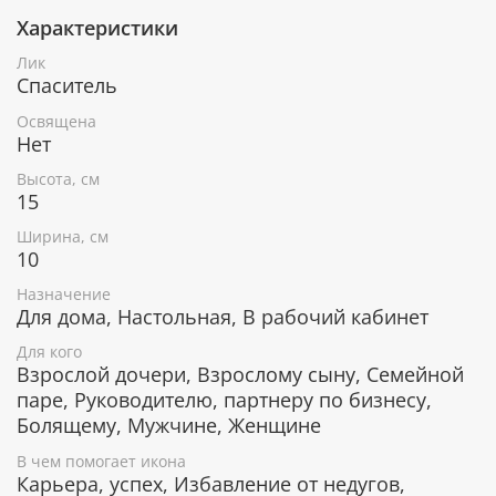
Характеристики
При окончательном оформлении образа
использовались специальные фронтажные грунты,
Лик
выравнивающие лаки и темперные краски. Венец и
Спаситель
поля иконы вручную украшены рельефным
орнаментом и натуральным жемчугом или
Освящена
полудрагоценными камнями.
Нет
Высота, см
15
В чем помогает икона Всевидящее Око
Ширина, см
Божие
10
От негативного влияния и дурного глаза.
Назначение
Защита от различных бед и несчастий.
Для дома, Настольная, В рабочий кабинет
Помогает раскрыть скрытые способности
Для кого
человека.
Взрослой дочери, Взрослому сыну, Семейной
Избавление от проблем со зрением, от
паре, Руководителю, партнеру по бизнесу,
слепоты.
Болящему, Мужчине, Женщине
Защита от скорби.
Помогает укрепить веру и справиться с
В чем помогает икона
греховными мыслями.
Карьера, успех, Избавление от недугов,
Родителям дает мудрость в воспитании детей.